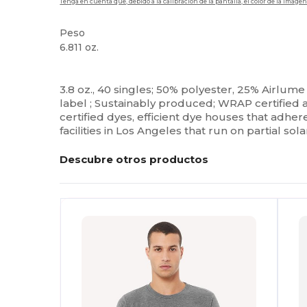
Tenga en cuenta que, debido a la calibración de la pantalla, el color de la imag
Peso
6.811 oz.
Alto stock
Etiqueta extraíble
Personalizable
3.8 oz., 40 singles; 50% polyester, 25% Airlum
label ; Sustainably produced; WRAP certified
certified dyes, efficient dye houses that adhe
facilities in Los Angeles that run on partial 
Descubre otros productos