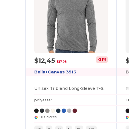
$12,45
-31%
$17,98
Bella+Canvas 3513
B
Unisex Triblend Long-Sleeve T-Shirt
polyester
T
+11 Colores