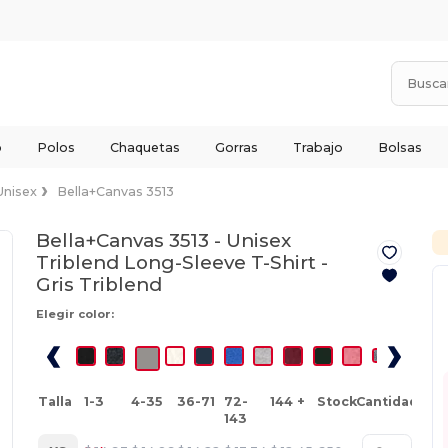
o
Polos
Chaquetas
Gorras
Trabajo
Bolsas
Unisex
Bella+Canvas 3513
Bella+Canvas 3513 - Unisex
Triblend Long-Sleeve T-Shirt -
Gris Triblend
Elegir color:
Talla
1-3
4-35
36-71
72-
144 +
Stock
Cantidad
143