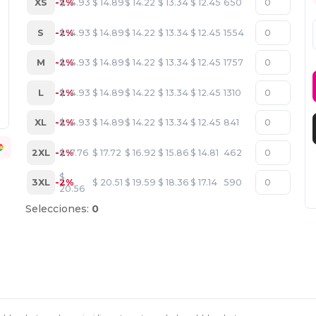
XS
-2%
$
14.93
$
14.89
$
14.22
$
13.34
$
12.45
650
S
-2%
$
14.93
$
14.89
$
14.22
$
13.34
$
12.45
1554
M
-2%
$
14.93
$
14.89
$
14.22
$
13.34
$
12.45
1757
L
-2%
$
14.93
$
14.89
$
14.22
$
13.34
$
12.45
1310
XL
-2%
$
14.93
$
14.89
$
14.22
$
13.34
$
12.45
841
2XL
-2%
$
17.76
$
17.72
$
16.92
$
15.86
$
14.81
462
$
3XL
-2%
$
20.51
$
19.59
$
18.36
$
17.14
590
20.56
Selecciones:
0