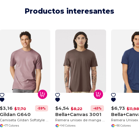
Productos interesantes
$3,16
$4,54
$6,73
-59%
-45%
$7,70
$8,22
$11,9
Gildan G640
Bella+Canvas 3001
Bella+Canv
Camiseta Gildan Softstyle de Algodón Suave
Remera unisex de manga corta Jersey
+77 Colores
+141 Colores
+90 Colores