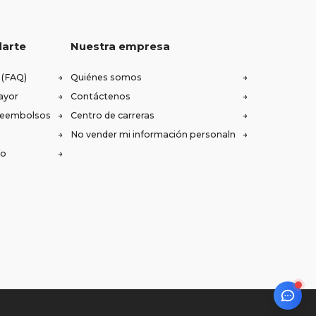
darte
Nuestra empresa
 (FAQ)
Quiénes somos
ayor
Contáctenos
 reembolsos
Centro de carreras
No vender mi información personaln
ío