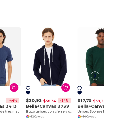
$20,93
$17,75
-44%
-64%
-70%
8
$58,34
$59,20
as 3413
Bella+Canvas 3739
Bella+Canvas 3901
Remera Unisex de tres materiales manga corta
Buzo unisex con cierre y capucha
Unisex Sponge Fleece Crewneck Sweatshirt
+62 Colores
+54 Colores