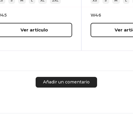
XS
S
M
L
XL
2XL
XS
S
M
L
45
W46
Ver artículo
Ver artí
Añadir un comentario