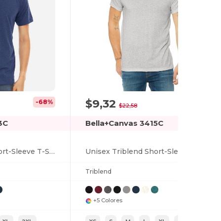
$9,32
-68%
-59%
$22,58
3C
Bella+Canvas 3415C
Unisex Triblend Short-Sleeve T-Shirt
Unisex Triblend Short-Sleeve V-Neck T-Shirt
Triblend
+5 Colores