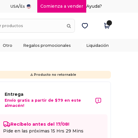
/
Comienza a vender
Ayuda?
USA
Es
Otro
Regalos promocionales
Liquidación
⚠️ Producto no retornable
Entrega
Envío gratis a partir de $79 en este
almacén!
Recíbelo antes del 17/08!
Pide en las próximas
15 Hrs 29 Mins