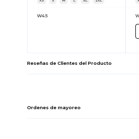
XS
S
M
L
XL
2XL
W45
W
Reseñas de Clientes del Producto
Ordenes de mayoreo