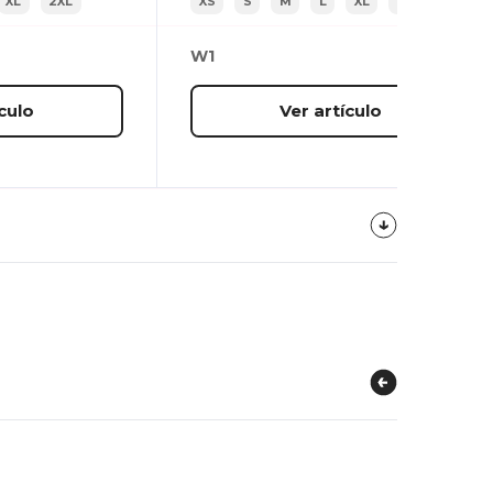
XL
2XL
XS
S
M
L
XL
2XL
W1
culo
Ver artículo