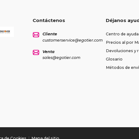
Contáctenos
Déjanos ayu
Cliente
Centro de ayuda
customerservice@egotier.com
Precios al por M
Devoluciones y
Venta
sales@egotier.com
Glosario
Métodos de env
ica de Cookies
|
Mapa del sitio