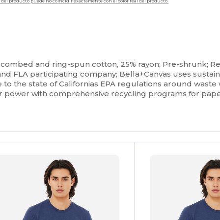
en del producto puede no coincidir exactamente con el color real del producto.
e combed and ring-spun cotton, 25% rayon; Pre-shrunk; Ret
 and FLA participating company; Bella+Canvas uses sustai
re to the state of Californias EPA regulations around was
solar power with comprehensive recycling programs for pape