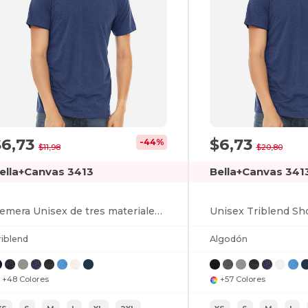
$6,73
$6,73
-44%
$11,98
$20,80
ella+Canvas 3413
Bella+Canvas 341
Remera Unisex de tres materiales manga corta
riblend
Algodón
+48 Colores
+57 Colores