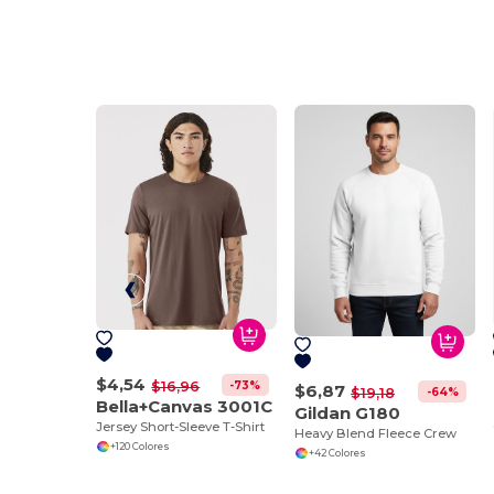
$4,54
-73%
$16,96
$6,87
-64%
$19,18
Bella+Canvas 3001C
Gildan G180
Jersey Short-Sleeve T-Shirt
Heavy Blend Fleece Crew
+120 Colores
+42 Colores