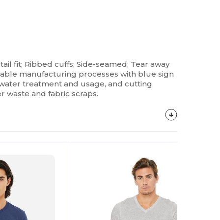
ail fit; Ribbed cuffs; Side-seamed; Tear away
nable manufacturing processes with blue sign
te water treatment and usage, and cutting
r waste and fabric scraps.