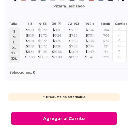
Pizarra Jaspeado
1-3
4-35
36-71
72-143
144 +
Talla
Stock
Cantida
$
9.18
$
8.72
$
8.26
$
7.80
$
7.34
304
S
$
9.18
$
8.72
$
8.26
$
7.80
$
7.34
706
M
$
9.18
$
8.72
$
8.26
$
7.80
$
7.34
424
L
$
9.18
$
8.72
$
8.26
$
7.80
$
7.34
121
XL
$
11.32
$
11.20
$
10.66
$
10.06
$
9.47
69
2XL
$
13.99
$
13.60
$
12.89
$
12.17
$
11.46
299
3XL
Selecciones:
0
⚠️ Producto no retornable
Agregar al Carrito