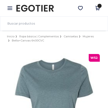
×
App de Egotier
Descargar app
¡Mejores precios en app!
Inicio
Ropa básica | Complementos
Camisetas
Mujeres
Bella+Canvas 6400CVC
W52