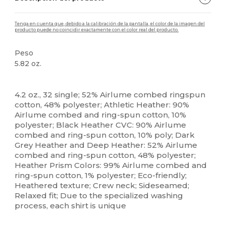
Tenga en cuenta que, debido a la calibración de la pantalla, el color de la imagen del
producto puede no coincidir exactamente con el color real del producto.
Peso
5.82 oz.
Personalizable
4.2 oz., 32 single; 52% Airlume combed ringspun
cotton, 48% polyester; Athletic Heather: 90%
Airlume combed and ring-spun cotton, 10%
polyester; Black Heather CVC: 90% Airlume
combed and ring-spun cotton, 10% poly; Dark
Grey Heather and Deep Heather: 52% Airlume
combed and ring-spun cotton, 48% polyester;
Heather Prism Colors: 99% Airlume combed and
ring-spun cotton, 1% polyester; Eco-friendly;
Heathered texture; Crew neck; Sideseamed;
Relaxed fit; Due to the specialized washing
process, each shirt is unique