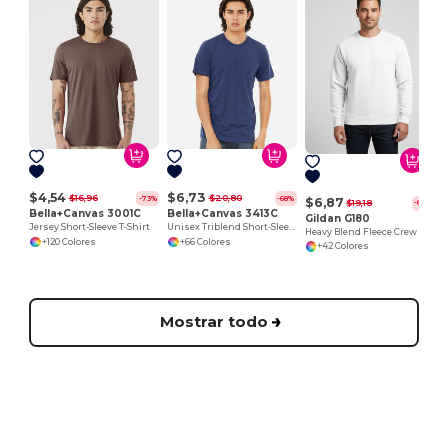
$4,54
$6,73
$16,96
$20,80
-73%
-68%
$6,87
$19,18
-64%
Bella+Canvas 3001C
Bella+Canvas 3413C
Gildan G180
Jersey Short-Sleeve T-Shirt
Unisex Triblend Short-Sleeve T-Shirt
Heavy Blend Fleece Crew
+120 Colores
+66 Colores
+42 Colores
Mostrar todo