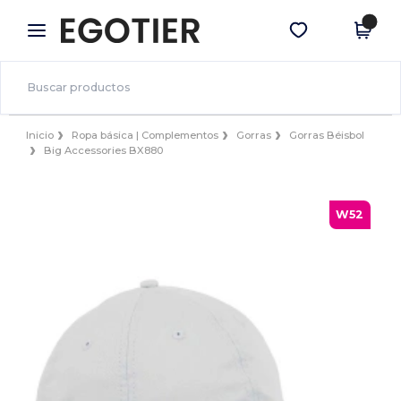
×
App de Egotier
Descargar app
¡Mejores precios en app!
Inicio
Ropa básica | Complementos
Gorras
Gorras Béisbol
Big Accessories BX880
W52