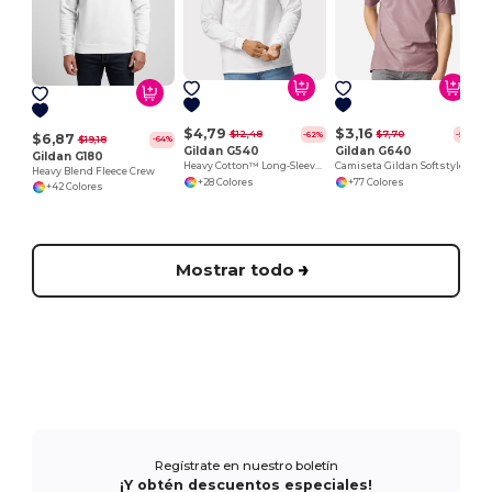
$4,79
$3,16
$12,48
$7,70
-62%
-59%
$6,87
$19,18
-64%
Gildan G540
Gildan G640
Gildan G180
Heavy Cotton™ Long-Sleeve T-Shirt
Camiseta Gildan Softstyle de Algodón Suave
Heavy Blend Fleece Crew
+28 Colores
+77 Colores
+42 Colores
Mostrar todo
Regístrate en nuestro boletín
¡Y obtén descuentos especiales!