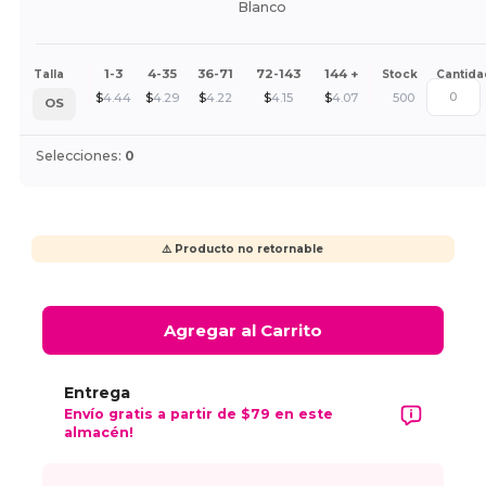
Blanco
1-3
4-35
36-71
72-143
144 +
Talla
Stock
Cantida
$
4.44
$
4.29
$
4.22
$
4.15
$
4.07
500
OS
Selecciones:
0
⚠️ Producto no retornable
Agregar al Carrito
Entrega
Envío gratis a partir de $79 en este
almacén!