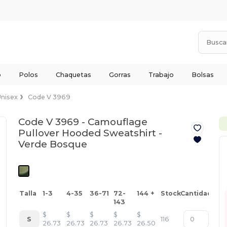
o
Polos
Chaquetas
Gorras
Trabajo
Bolsas
Unisex
Code V 3969
Code V 3969 - Camouflage
Pullover Hooded Sweatshirt -
Verde Bosque
Talla
1-3
4-35
36-71
72-
144 +
Stock
Cantidad
143
$
$
$
$
$
S
116
26.73
26.73
26.73
26.73
26.50