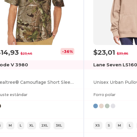
$14,93
$23,01
-36%
$23,46
$39,86
ode V 3980
Lane Seven LS16
Realtree® Camouflage Short Sleeve T-Shirt
juste estándar
Forro polar
S
M
L
XL
2XL
3XL
XS
S
M
L