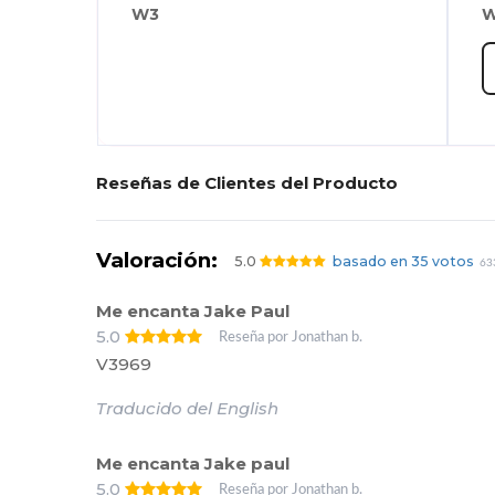
W3
W
Reseñas de Clientes del Producto
Valoración:
5.0
basado en 35 votos
63
Me encanta Jake Paul
5.0
Reseña por Jonathan b.
V3969
Traducido del English
Me encanta Jake paul
5.0
Reseña por Jonathan b.