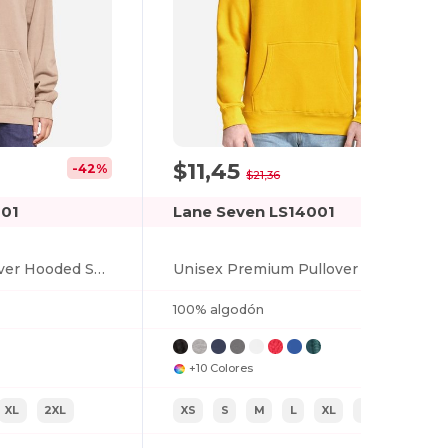
$11,45
-42%
-46%
$21,36
001
Lane Seven LS14001
Unisex Urban Pullover Hooded Sweatshirt
Unisex Premium Pullover Hooded Sweatshirt
100% algodón
+10 Colores
XL
2XL
XS
S
M
L
XL
2XL