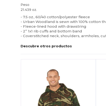
Peso
21.439 oz.
- 7.5 oz., 60/40 cotton/polyester fleece
- Urban Woodland is sewn with 100% cotton t
- Fleece-lined hood with drawstring
- 2” 1x1 rib cuffs and bottom band
- Coverstitched neck, shoulders, armholes, c
Descubre otros productos