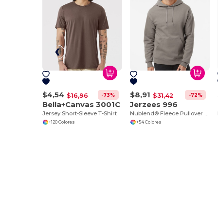
$4,54
$8,91
-73%
-72%
$16,96
$31,42
Bella+Canvas 3001C
Jerzees 996
Jersey Short-Sleeve T-Shirt
Nublend® Fleece Pullover Hood
+120 Colores
+54 Colores