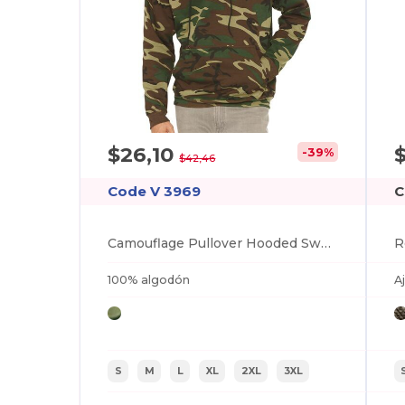
$26,10
-39%
$42,46
Code V 3969
C
Camouflage Pullover Hooded Sweatshirt
100% algodón
A
S
M
L
XL
2XL
3XL