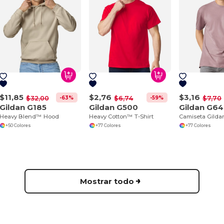
$11,85
$2,76
$3,16
-63%
-59%
$32,00
$6,74
$7,70
Gildan G185
Gildan G500
Gildan G6
Heavy Blend™ Hood
Heavy Cotton™ T-Shirt
+50 Colores
+77 Colores
+77 Colores
Mostrar todo