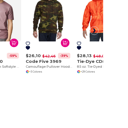
$26,10
$28,13
-59%
-39%
-41%
$42,46
$48,02
40
Code Five 3969
Tie-Dye CD877
Camiseta Gildan Softstyle de Algodón Suave
Camouflage Pullover Hooded Sweatshirt
8.5 oz. Tie-Dyed Pullover Hood
+3 Colores
+29 Colores