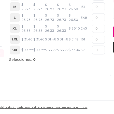
$
$
$
$
$
M
131
26.73
26.73
26.73
26.73
26.50
$
$
$
$
$
L
348
26.73
26.73
26.73
26.73
26.50
$
$
$
$
XL
$
26.10
245
26.33
26.33
26.33
26.33
2XL
$
31.46
$
31.46
$
31.46
$
31.46
$
31.18
161
3XL
$
33.77
$
33.77
$
33.77
$
33.77
$
33.47
57
s
Selecciones:
0
en del producto puede no coincidir exactamente con el color real del producto.