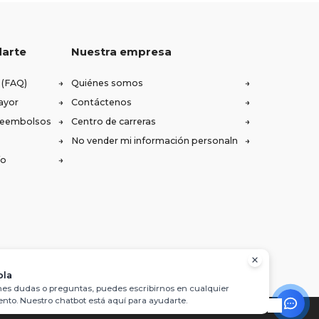
darte
Nuestra empresa
 (FAQ)
Quiénes somos
ayor
Contáctenos
 reembolsos
Centro de carreras
No vender mi información personaln
ío
ola
enes dudas o preguntas, puedes escribirnos en cualquier
to. Nuestro chatbot está aquí para ayudarte.