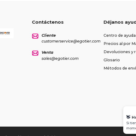
Contáctenos
Déjanos ayu
Cliente
Centro de ayuda
customerservice@egotier.com
Precios al por M
Devoluciones y
Venta
sales@egotier.com
Glosario
Métodos de env
👋
H
Si ti
momen