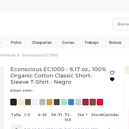
o
Polos
Chaquetas
Gorras
Trabajo
Bolsas
Hombres
Econscious EC1000
Econscious EC1000 - 9.17 oz., 100%
Organic Cotton Classic Short-
Sleeve T-Shirt -
Negro
Elegir color:
Talla
1-3
4-35
36-71
72-
144 +
Stock
Cantidad
143