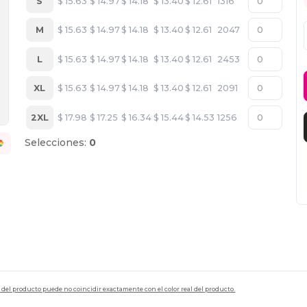
S
$
15.63
$
14.97
$
14.18
$
13.40
$
12.61
1316
M
$
15.63
$
14.97
$
14.18
$
13.40
$
12.61
2047
L
$
15.63
$
14.97
$
14.18
$
13.40
$
12.61
2453
XL
$
15.63
$
14.97
$
14.18
$
13.40
$
12.61
2091
2XL
$
17.98
$
17.25
$
16.34
$
15.44
$
14.53
1256
Selecciones:
0
en del producto puede no coincidir exactamente con el color real del producto.