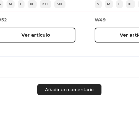
S
M
L
XL
2XL
3XL
S
M
L
XL
52
W49
Ver artículo
Ver artí
Añadir un comentario