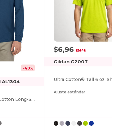
$6,96
-57%
$16,18
Gildan G200T
-40%
Ultra Cotton® Tall 6 oz. Short-Sleeve T-Shirt
l AL1304
Ajuste estándar
Adult 6.0 oz., 100% Cotton Long-Sleeve T-Shirt