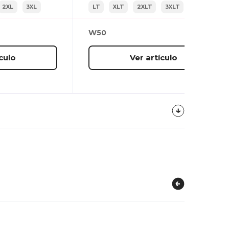
2XL
3XL
LT
XLT
2XLT
3XLT
L
XL
W50
culo
Ver artículo