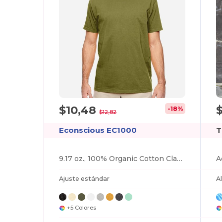
$10,48
-18%
$12,82
Econscious EC1000
T
9.17 oz., 100% Organic Cotton Classic Short-Sleeve T-Shirt
Ajuste estándar
A
+5 Colores