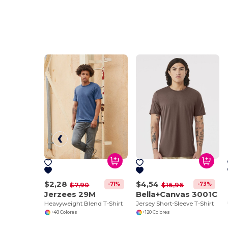
$2,28
$4,54
-71%
-73%
$7,90
$16,96
Jerzees 29M
Bella+Canvas 3001C
Heavyweight Blend T-Shirt
Jersey Short-Sleeve T-Shirt
+48 Colores
+120 Colores