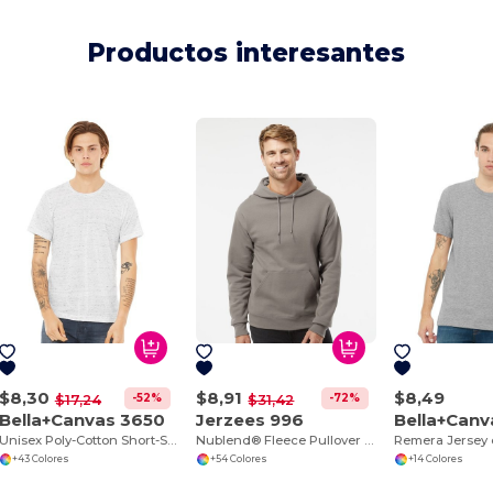
Productos interesantes
$8,30
$8,91
$8,49
-52%
-72%
$17,24
$31,42
Bella+Canvas 3650
Jerzees 996
Bella+Canv
Unisex Poly-Cotton Short-Sleeve T-Shirt
Nublend® Fleece Pullover Hood
Remera Jersey c
+43 Colores
+54 Colores
+14 Colores