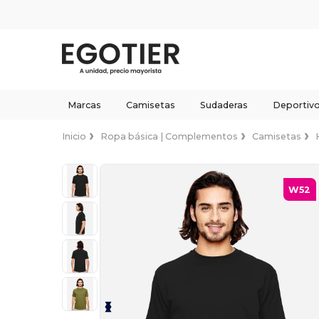
Marcas
Camisetas
Sudaderas
Deportiv
Inicio
Ropa básica | Complementos
Camisetas
W52