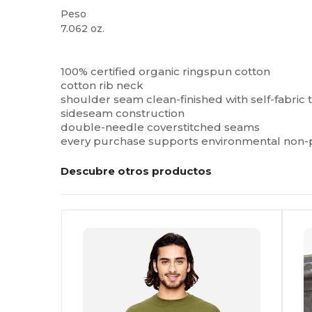
Peso
7.062 oz.
Orgánico
Alto stock
Personalizable
100% certified organic ringspun cotton
cotton rib neck
shoulder seam clean-finished with self-fabric 
sideseam construction
double-needle coverstitched seams
every purchase supports environmental non-pr
Descubre otros productos