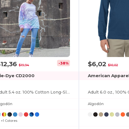
$12,36
$6,02
-38%
$19,94
$10,02
ie-Dye CD2000
American Appare
Adult 5.4 oz. 100% Cotton Long-Sleeve T-Shirt
lgodón
Algodón
+1 Colores