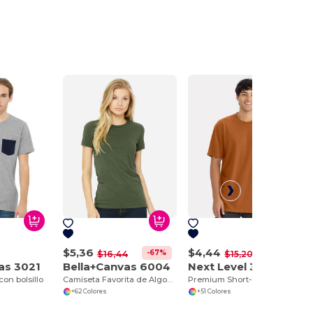
$5,36
$4,44
-67%
-71%
$16,44
$15,20
as 3021
Bella+Canvas 6004
Next Level 3600
on bolsillo
Camiseta Favorita de Algodón Premium para Mujer
Premium Short-Sleeve Crew
+62 Colores
+51 Colores