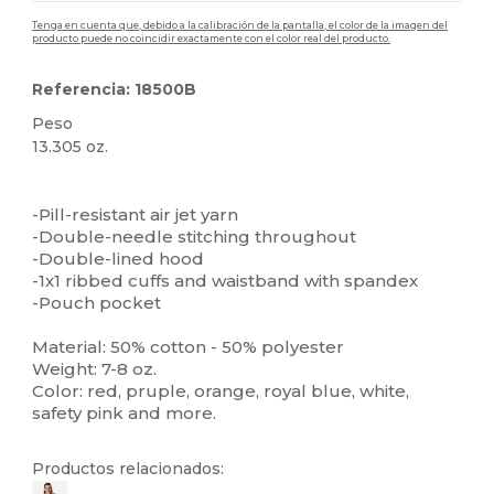
Tenga en cuenta que, debido a la calibración de la pantalla, el color de la imagen del
producto puede no coincidir exactamente con el color real del producto.
Referencia: 18500B
Peso
13.305 oz.
Personalizable
Alto stock
-Pill-resistant air jet yarn
-Double-needle stitching throughout
-Double-lined hood
-1x1 ribbed cuffs and waistband with spandex
-Pouch pocket
Material: 50% cotton - 50% polyester
Weight: 7-8 oz.
Color: red, pruple, orange, royal blue, white,
safety pink and more.
Productos relacionados: