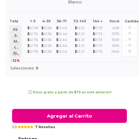
Blanco
1-3
4-35
36-71
72-143
144 +
Talla
Stock
Cantida
$
12.76
$
12.56
$
12.44
$
12.21
$
11.73
408
XS
$
12.76
$
12.56
$
12.44
$
12.21
$
11.73
1376
S
-12%
$
12.76
$
12.56
$
12.44
$
12.21
$
11.73
1500
M
-12%
$
12.76
$
12.56
$
12.44
$
12.21
$
11.73
1500
L
-12%
$
12.76
$
12.56
$
12.44
$
12.21
$
11.73
1346
XL
-12%
-12%
Selecciones:
0
Envío gratis a partir de $79 en este almacén!
Agregar al Carrito
5.0
7 Reseñas