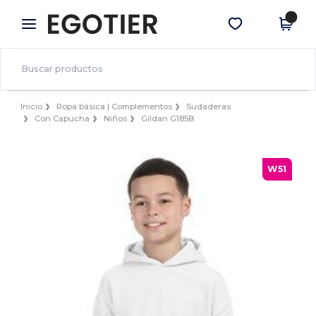
×
App de Egotier
Descargar app
¡Mejores precios en app!
Inicio
Ropa básica | Complementos
Sudaderas
Con Capucha
Niños
Gildan G185B
W51