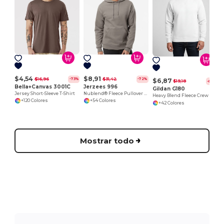
$4,54
$8,91
$16,96
$31,42
-73%
-72%
$6,87
$19,18
-64%
Bella+Canvas 3001C
Jerzees 996
Gildan G180
Jersey Short-Sleeve T-Shirt
Nublend® Fleece Pullover Hood
Heavy Blend Fleece Crew
+120 Colores
+54 Colores
+42 Colores
Mostrar todo