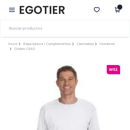
×
App de Egotier
Descargar app
¡Mejores precios en app!
Inicio
Ropa básica | Complementos
Camisetas
Hombres
Gildan G540
W52