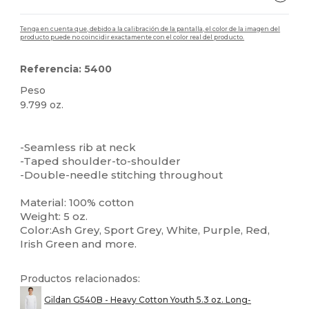
Tenga en cuenta que, debido a la calibración de la pantalla, el color de la imagen del
producto puede no coincidir exactamente con el color real del producto.
Referencia: 5400
Peso
9.799 oz.
Personalizable
Alto stock
-Seamless rib at neck
-Taped shoulder-to-shoulder
-Double-needle stitching throughout
Material: 100% cotton
Weight: 5 oz.
Color:Ash Grey, Sport Grey, White, Purple, Red,
Irish Green and more.
Productos relacionados:
Gildan G540B - Heavy Cotton Youth 5.3 oz. Long-