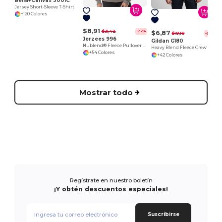
Bella+Canvas 3001C
Jersey Short-Sleeve T-Shirt
+120 Colores
$8,91
$31,42
-72%
$6,87
$19,18
-64%
Jerzees 996
Gildan G180
Nublend® Fleece Pullover Hood
Heavy Blend Fleece Crew
+54 Colores
+42 Colores
Mostrar todo
Regístrate en nuestro boletín
¡Y obtén descuentos especiales!
Suscribirse