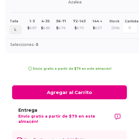
Azalea
1-3
4-35
36-71
72-143
144 +
Talla
Stock
Cantida
$
6.87
$
6.85
$
6.76
$
6.70
$
6.57
2596
L
Selecciones:
0
Envío gratis a partir de $79 en este almacén!
Agregar al Carrito
Entrega
Envío gratis a partir de $79 en este
almacén!