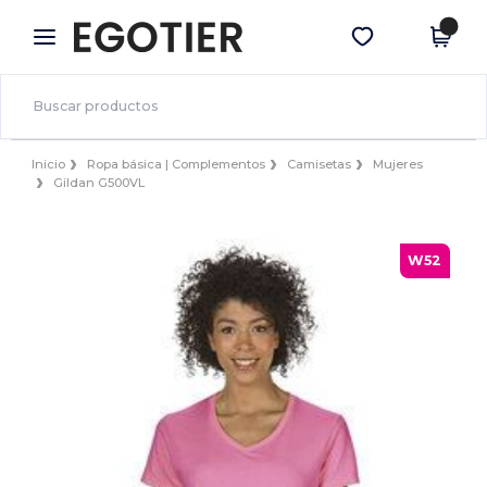
×
App de Egotier
Descargar app
¡Mejores precios en app!
Inicio
Ropa básica | Complementos
Camisetas
Mujeres
Gildan G500VL
W52