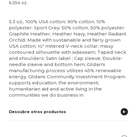
6.554 oz.
Alto stock
Personalizable
5.3 oz., 100% USA cotton; 90% cotton, 10%
polyester: Sport Grey; 50% cotton, 50% polyester:
Graphite Heather, Heather Navy, Heather Radiant
Orchid; Made with sustainable and fairly grown
USA cotton; ½" mitered V-neck collar; missy
contoured silhouette with sideseam; Taped neck
and shoulders; Satin label ; Cap sleeve; Double-
needle sleeve and bottom hem; Gildan's
manufacturing process utilizes 45% renewable
energy; Gildans Community Investment Program
supports education, the environment,
humanitarian aid and active living in the
communities we do business in
Descubre otros productos