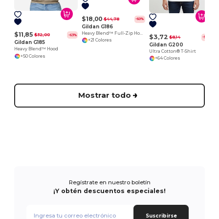
$18,00
$44,78
-60%
Gildan G186
Heavy Blend™ Full-Zip Hood
$11,85
$32,00
-63%
$3,72
$8,14
-54%
+21 Colores
Gildan G185
Gildan G200
Heavy Blend™ Hood
Ultra Cotton® T-Shirt
+50 Colores
+64 Colores
Mostrar todo
Regístrate en nuestro boletín
¡Y obtén descuentos especiales!
Suscribirse