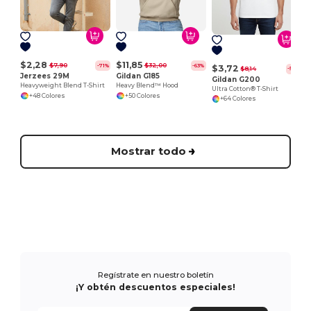
$2,28
$11,85
$7,90
$32,00
-71%
-63%
$3,72
$8,14
-54%
Jerzees 29M
Gildan G185
Gildan G200
Heavyweight Blend T-Shirt
Heavy Blend™ Hood
Ultra Cotton® T-Shirt
+48 Colores
+50 Colores
+64 Colores
Mostrar todo
Regístrate en nuestro boletín
¡Y obtén descuentos especiales!