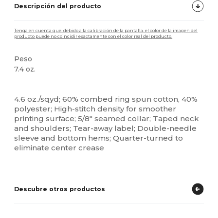
Descripción del producto
Tenga en cuenta que, debido a la calibración de la pantalla, el color de la imagen del
producto puede no coincidir exactamente con el color real del producto.
Peso
7.4 oz.
Etiqueta extraíble
Alto stock
Personalizable
4.6 oz./sqyd; 60% combed ring spun cotton, 40%
polyester; High-stitch density for smoother
printing surface; 5/8" seamed collar; Taped neck
and shoulders; Tear-away label; Double-needle
sleeve and bottom hems; Quarter-turned to
eliminate center crease
Descubre otros productos