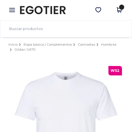
×
App de Egotier
Descargar app
¡Mejores precios en app!
Inicio
Ropa básica | Complementos
Camisetas
Hombres
Gildan G670
W52