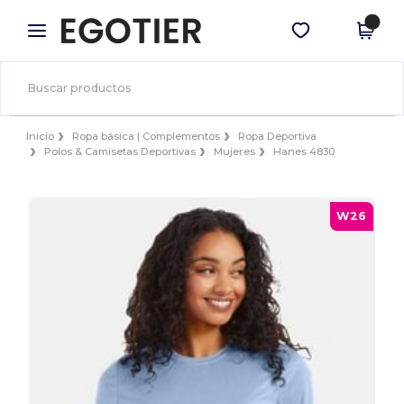
×
App de Egotier
Descargar app
¡Mejores precios en app!
Inicio
Ropa básica | Complementos
Ropa Deportiva
Polos & Camisetas Deportivas
Mujeres
Hanes 4830
W26