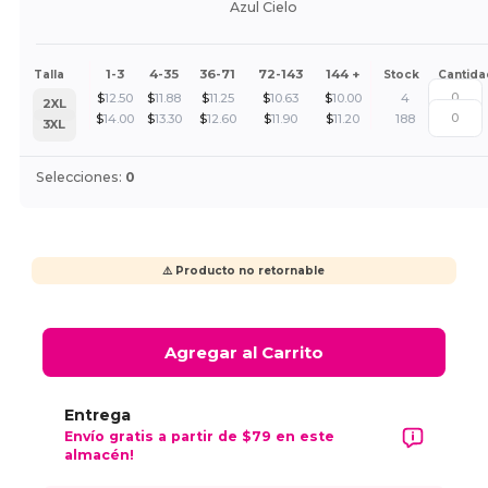
Azul Cielo
1-3
4-35
36-71
72-143
144 +
Talla
Stock
Cantida
$
12.50
$
11.88
$
11.25
$
10.63
$
10.00
4
2XL
$
14.00
$
13.30
$
12.60
$
11.90
$
11.20
188
3XL
Selecciones:
0
⚠️ Producto no retornable
Agregar al Carrito
Entrega
Envío gratis a partir de $79 en este
almacén!