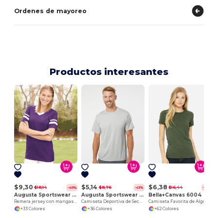
Ordenes de mayoreo
Productos interesantes
$9,30
$5,14
$6,38
$18,14
$8,76
$16,44
-49%
-41%
-61%
Augusta Sportswear 360
Augusta Sportswear 790
Bella+Canvas 6004
Remera jersey con mangas con rayas
Camiseta Deportiva de Secado Rápido y Transpirable
Camiseta Favorita de Algodón Premium para Mujer
+33 Colores
+36 Colores
+62 Colores