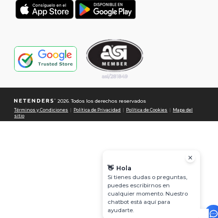
2026. Todos los derechos reservados
Términos y Condiciones
|
Política de Privacidad
|
Política de Cookies
|
Mapa del
sitio
👋
Hola
Si tienes dudas o preguntas,
puedes escribirnos en
cualquier momento. Nuestro
chatbot está aquí para
ayudarte.