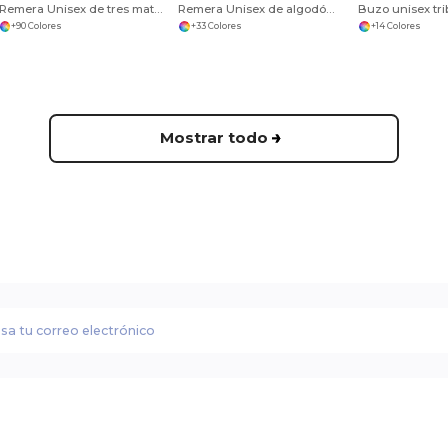
Remera Unisex de tres materiales manga corta
Remera Unisex de algodón/poliéster
+90 Colores
+33 Colores
+14 Colores
Mostrar todo