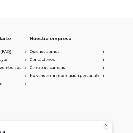
darte
Nuestra empresa
 (FAQ)
Quiénes somos
ayor
Contáctenos
 reembolsos
Centro de carreras
No vender mi información personaln
ío
ola