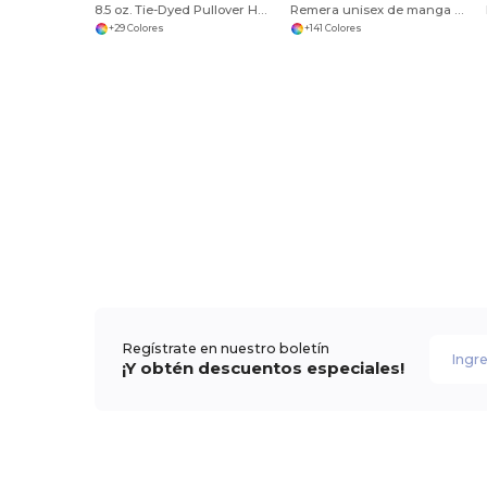
8.5 oz. Tie-Dyed Pullover Hood
Remera unisex de manga corta Jersey
+29 Colores
+141 Colores
Regístrate en nuestro boletín
¡Y obtén descuentos especiales!