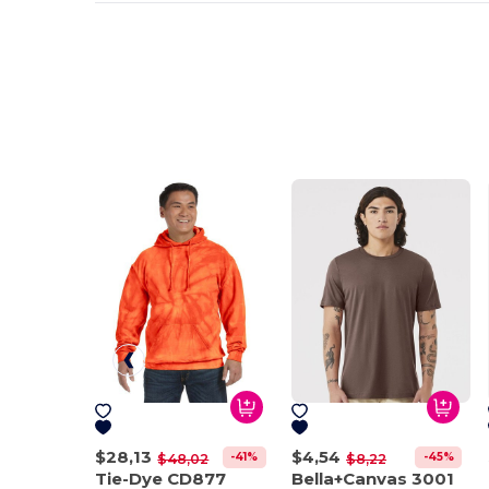
$28,13
$4,54
-41%
-45%
$48,02
$8,22
Tie-Dye CD877
Bella+Canvas 3001