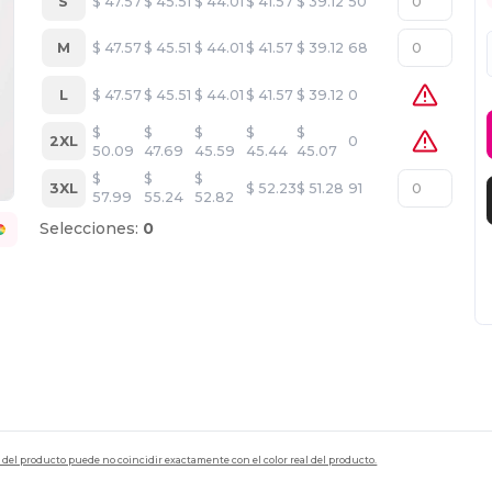
S
$
47.57
$
45.51
$
44.01
$
41.57
$
39.12
50
M
$
47.57
$
45.51
$
44.01
$
41.57
$
39.12
68
L
$
47.57
$
45.51
$
44.01
$
41.57
$
39.12
0
$
$
$
$
$
2XL
0
50.09
47.69
45.59
45.44
45.07
$
$
$
3XL
$
52.23
$
51.28
91
57.99
55.24
52.82
Selecciones:
0
en del producto puede no coincidir exactamente con el color real del producto.