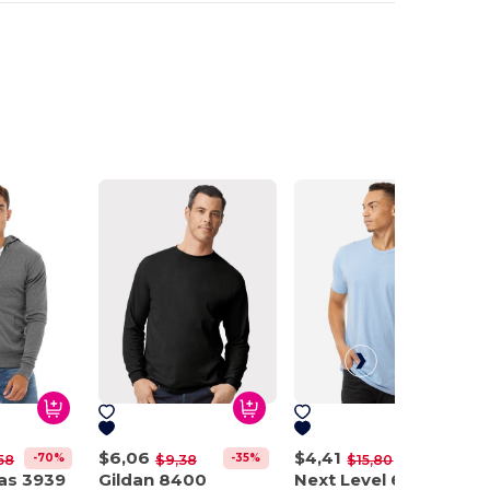
$6,06
$4,41
-70%
-35%
-72%
58
$9,38
$15,80
as 3939
Gildan 8400
Next Level 6210