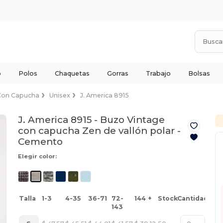
o
Polos
Chaquetas
Gorras
Trabajo
Bolsas
Con Capucha
Unisex
J. America 8915
J. America 8915 - Buzo Vintage
con capucha Zen de vallón polar -
Cemento
Elegir color:
Talla
1-3
4-35
36-71
72-
144 +
Stock
Cantidad
143