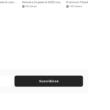
Buzo unisex triblend cierre completo
Remera Dryblend 50/50 manga larga
Premium Fitted CVC Crew
+16 Colores
+45 Colores
Suscribirse