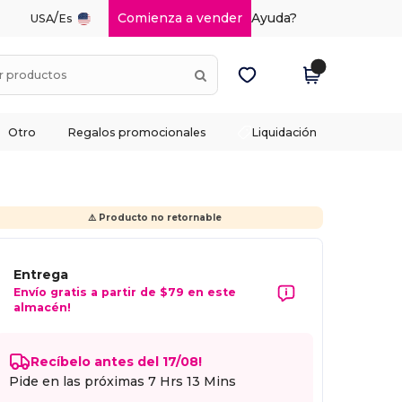
/
Comienza a vender
Ayuda?
USA
Es
Otro
Regalos promocionales
Liquidación
⚠️ Producto no retornable
Entrega
Envío gratis a partir de $79 en este
almacén!
Recíbelo antes del 17/08!
Pide en las próximas
7 Hrs 13 Mins