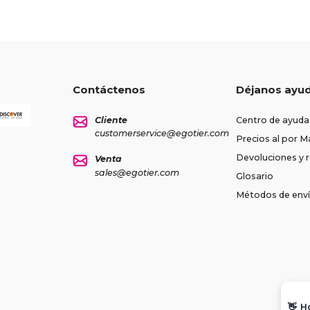
Contáctenos
Déjanos ayu
Cliente
Centro de ayuda
customerservice@egotier.com
Precios al por M
Devoluciones y
Venta
sales@egotier.com
Glosario
Métodos de env
👋
H