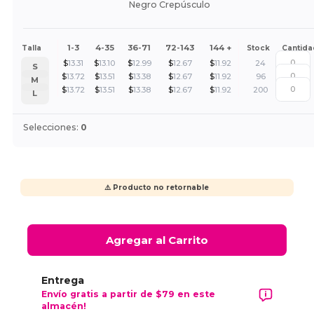
Negro Crepúsculo
1-3
4-35
36-71
72-143
144 +
Talla
Stock
Cantida
$
13.31
$
13.10
$
12.99
$
12.67
$
11.92
24
S
$
13.72
$
13.51
$
13.38
$
12.67
$
11.92
96
M
$
13.72
$
13.51
$
13.38
$
12.67
$
11.92
200
L
Selecciones:
0
⚠️ Producto no retornable
Agregar al Carrito
Entrega
Envío gratis a partir de $79 en este
almacén!