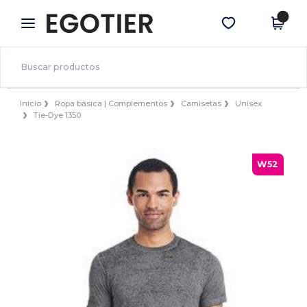
×
App de Egotier
Descargar app
¡Mejores precios en app!
Inicio
Ropa básica | Complementos
Camisetas
Unisex
Tie-Dye 1350
W52