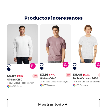
Productos interesantes
$3,16
$8,48
$7,70
$10,62
-59%
-20%
$6,87
$19,18
-64%
Gildan G640
Bella+Canvas 3650
Gildan G180
Camiseta Gildan Softstyle de Algodón Suave
Remera Unisex de algodón/poliéster
Heavy Blend Fleece Crew
+77 Colores
+33 Colores
+42 Colores
Mostrar todo