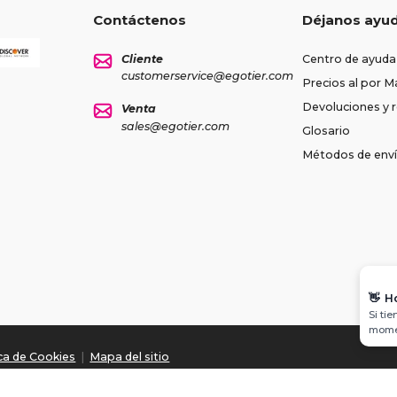
Contáctenos
Déjanos ayu
Cliente
Centro de ayuda
customerservice@egotier.com
Precios al por M
Devoluciones y
Venta
sales@egotier.com
Glosario
Métodos de env
👋
H
Si ti
momen
ica de Cookies
|
Mapa del sitio