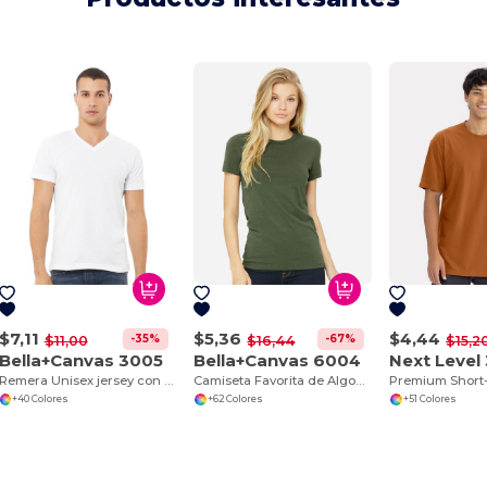
$7,11
$5,36
$4,44
-35%
-67%
$11,00
$16,44
$15,2
Bella+Canvas 3005
Bella+Canvas 6004
Next Level
Remera Unisex jersey con cuello en V de manga corta
Camiseta Favorita de Algodón Premium para Mujer
Premium Short
+40 Colores
+62 Colores
+51 Colores