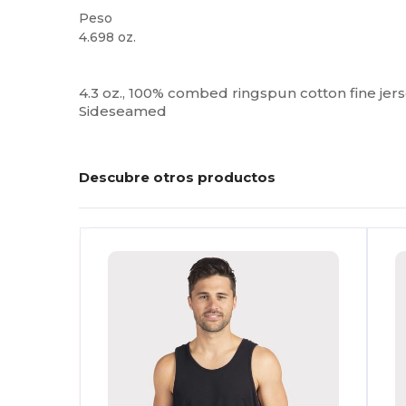
Peso
4.698 oz.
Etiqueta extraíble
Alto stock
Personalizable
4.3 oz., 100% combed ringspun cotton fine jers
Sideseamed
Descubre otros productos