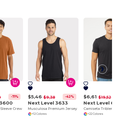
$5,46
$6,61
-71%
-42%
-66%
0
$9,38
$19,52
 3600
Next Level 3633
Next Level 6010
-Sleeve Crew
Musculosa Premium Jersey
Camiseta Triblend Estilo Moderno y Versátil
+12 Colores
+22 Colores