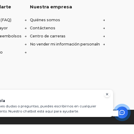
darte
Nuestra empresa
 (FAQ)
Quiénes somos
ayor
Contáctenos
 reembolsos
Centro de carreras
No vender mi información personaln
ío
ola
enes dudas o preguntas, puedes escribirnos en cualquier
to. Nuestro chatbot está aquí para ayudarte.