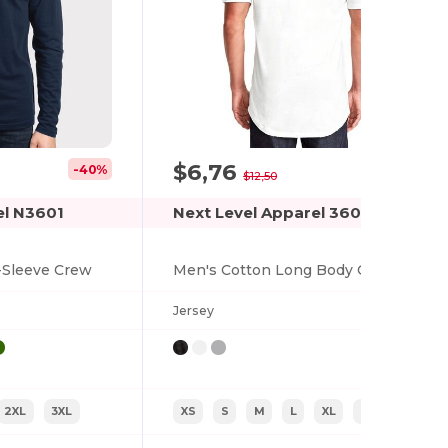
$6,76
-40%
-46%
$12,50
el N3601
Next Level Apparel 3602
-Sleeve Crew
Men's Cotton Long Body Crew
Jersey
2XL
3XL
XS
S
M
L
XL
2XL