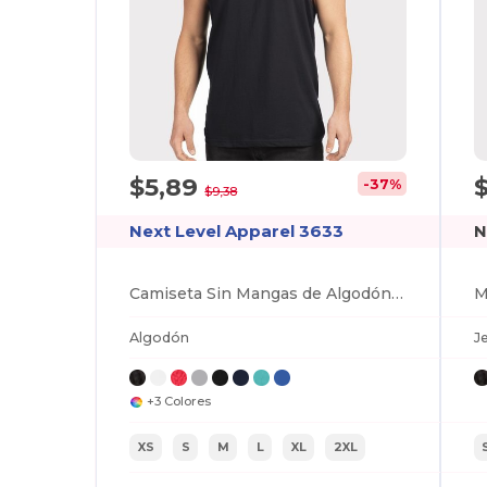
$5,89
-37%
$9,38
Next Level Apparel 3633
N
Camiseta Sin Mangas de Algodón Premium para Hombre
M
Algodón
J
+3 Colores
XS
S
M
L
XL
2XL