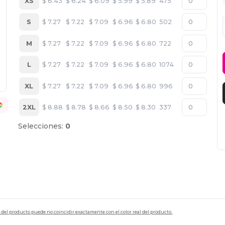
XS
$
6.43
$
6.24
$
6.09
$
5.99
$
5.89
475
S
$
7.27
$
7.22
$
7.09
$
6.96
$
6.80
502
M
$
7.27
$
7.22
$
7.09
$
6.96
$
6.80
722
L
$
7.27
$
7.22
$
7.09
$
6.96
$
6.80
1074
XL
$
7.27
$
7.22
$
7.09
$
6.96
$
6.80
996
2XL
$
8.88
$
8.78
$
8.66
$
8.50
$
8.30
337
Selecciones:
0
en del producto puede no coincidir exactamente con el color real del producto.