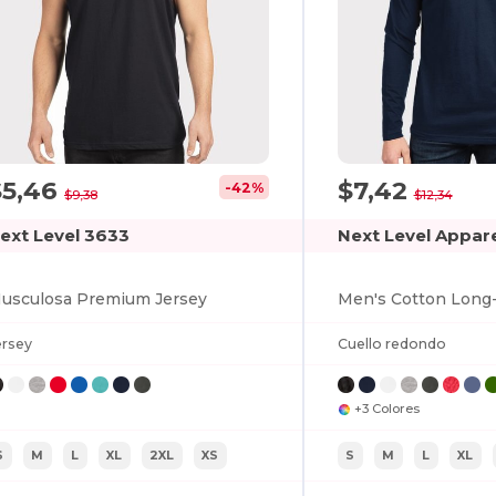
$5,46
$7,42
-42%
$9,38
$12,34
ext Level 3633
Next Level Appar
usculosa Premium Jersey
Men's Cotton Long
ersey
Cuello redondo
+3 Colores
S
M
L
XL
2XL
XS
S
M
L
XL