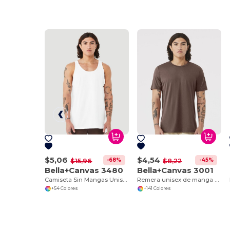
$5,06
$4,54
-68%
-45%
$15,96
$8,22
Bella+Canvas 3480
Bella+Canvas 3001
Camiseta Sin Mangas Unisex de Algodón Premium
Remera unisex de manga corta Jersey
+54 Colores
+141 Colores