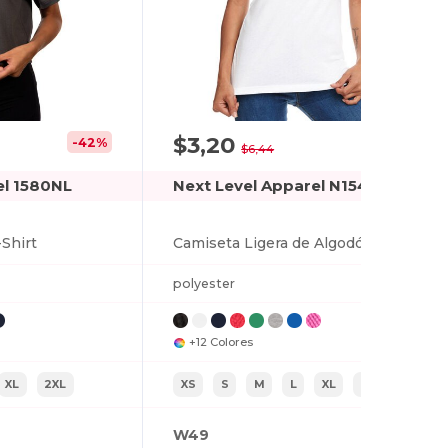
$3,20
-42%
-50%
$6,44
el 1580NL
Next Level Apparel N1540
-Shirt
Camiseta Ligera de Algodón y Poliéster para Mujer
polyester
+12 Colores
XL
2XL
XS
S
M
L
XL
2XL
W49