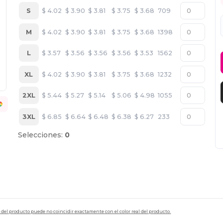
S
$
4.02
$
3.90
$
3.81
$
3.75
$
3.68
709
M
$
4.02
$
3.90
$
3.81
$
3.75
$
3.68
1398
L
$
3.57
$
3.56
$
3.56
$
3.56
$
3.53
1562
XL
$
4.02
$
3.90
$
3.81
$
3.75
$
3.68
1232
2XL
$
5.44
$
5.27
$
5.14
$
5.06
$
4.98
1055
3XL
$
6.85
$
6.64
$
6.48
$
6.38
$
6.27
233
Selecciones:
0
en del producto puede no coincidir exactamente con el color real del producto.