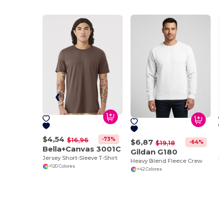
$4,54
-73%
$16,96
$6,87
-64%
$19,18
Bella+Canvas 3001C
Gildan G180
Jersey Short-Sleeve T-Shirt
Heavy Blend Fleece Crew
+120 Colores
+42 Colores