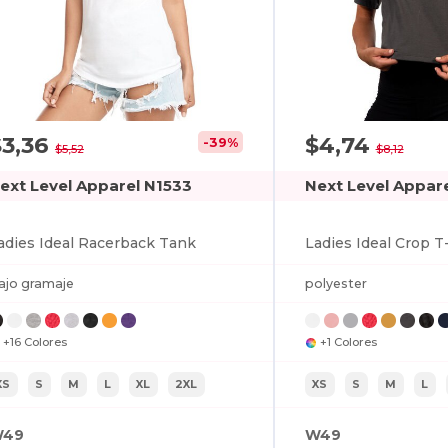
$3,36
$4,74
-39%
$5,52
$8,12
ext Level Apparel N1533
Next Level Appar
adies Ideal Racerback Tank
Ladies Ideal Crop T
ajo gramaje
polyester
+16 Colores
+1 Colores
XS
S
M
L
XL
2XL
XS
S
M
L
49
W49