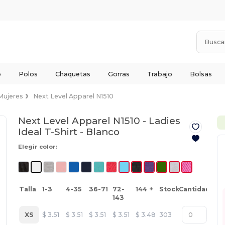
o
Polos
Chaquetas
Gorras
Trabajo
Bolsas
Mujeres
Next Level Apparel N1510
Next Level Apparel N1510 - Ladies
Ideal T-Shirt -
Blanco
Elegir color:
Talla
1-3
4-35
36-71
72-
144 +
Stock
Cantidad
143
XS
$
3.51
$
3.51
$
3.51
$
3.51
$
3.48
303