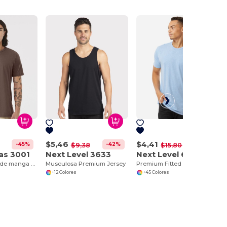
$5,46
$4,41
-45%
-42%
-72%
$9,38
$15,80
as 3001
Next Level 3633
Next Level 6210
Remera unisex de manga corta Jersey
Musculosa Premium Jersey
Premium Fitted CVC Crew
+12 Colores
+45 Colores