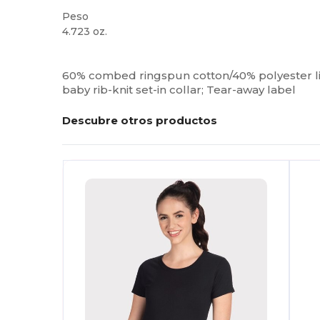
Peso
4.723 oz.
Alto stock
Etiqueta extraíble
Personalizable
60% combed ringspun cotton/40% polyester ligh
baby rib-knit set-in collar; Tear-away label
Descubre otros productos