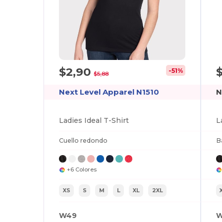
$2,90
-51%
$5,88
Next Level Apparel N1510
N
Ladies Ideal T-Shirt
L
Cuello redondo
B
+6 Colores
XS
S
M
L
XL
2XL
W49
W