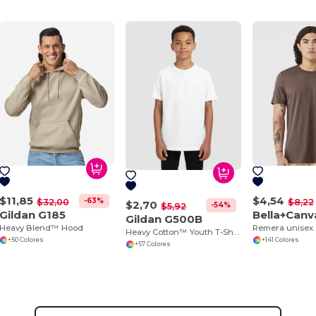
$11,85
$4,54
-63%
$32,00
$8,22
$2,70
-54%
$5,92
Gildan G185
Bella+Canv
Gildan G500B
Heavy Blend™ Hood
Heavy Cotton™ Youth T-Shirt
+50 Colores
+141 Colores
+57 Colores