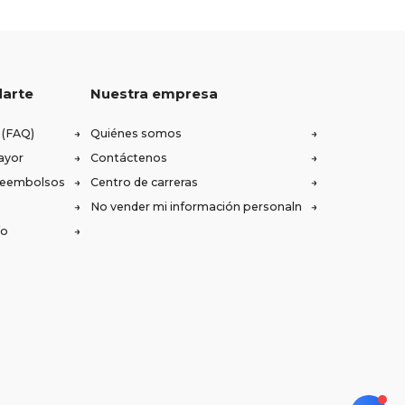
darte
Nuestra empresa
 (FAQ)
Quiénes somos
ayor
Contáctenos
 reembolsos
Centro de carreras
No vender mi información personaln
ío