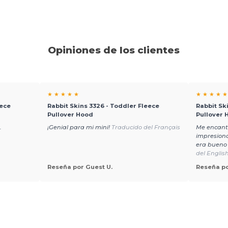
Opiniones de los clientes
★ ★ ★ ★ ★
★ ★ ★ ★ ★
eece
Rabbit Skins 3326 - Toddler Fleece
Rabbit Sk
Pullover Hood
Pullover 
.
¡Genial para mi mini!
Traducido del Français
Me encanta
impresiona
era bueno 
del Englis
Reseña por Guest U.
Reseña po