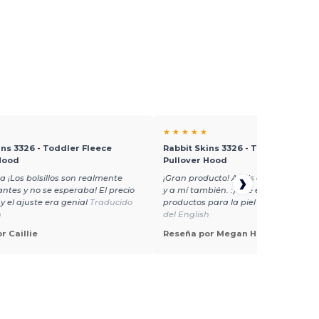
★ ★ ★ ★ ★
ins 3326 - Toddler Fleece
Rabbit Skins 3326 - Toddler Fleec
Hood
Pullover Hood
 ¡Los bolsillos son realmente
¡Gran producto! A mis clientes les en
ntes y no se esperaba! El precio
y a mí también. :) ¡Me encantan todos
y el ajuste era genial
Traducido
productos para la piel de conejo!
Tra
h
del English
r Caillie
Reseña por Megan H.