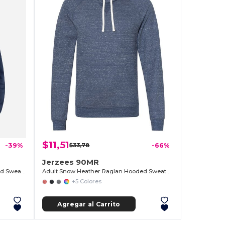
$11,51
-39%
$33,78
-66%
Jerzees 90MR
Unisex Heavyweight Pullover Hooded Sweatshirt
Adult Snow Heather Raglan Hooded Sweatshirt
+5 Colores
Agregar al Carrito