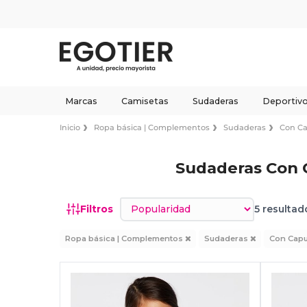
Marcas
Camisetas
Sudaderas
Deportiv
Inicio
Ropa básica | Complementos
Sudaderas
Con C
Sudaderas Con 
Ordenar por
Filtros
5 resultad
Ropa básica | Complementos
Sudaderas
Con Cap