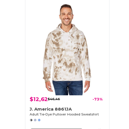
$12,62
$46,46
-73%
J. America 8861JA
Adult Tie-Dye Pullover Hooded Sweatshirt