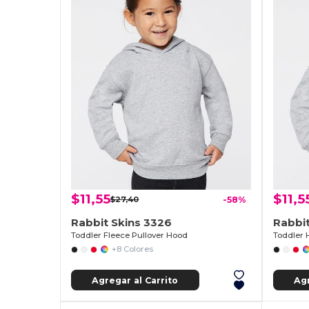
$11,55
$11,5
$27,40
-58%
Rabbit Skins 3326
Rabbit
Toddler Fleece Pullover Hood
Toddler 
+8 Colores
Agregar al Carrito
Agr