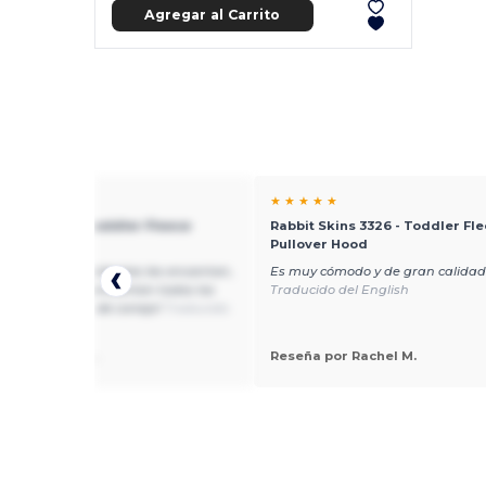
Agregar al Carrito
★ ★
★ ★ ★ ★ ★
 Skins 3326 - Toddler Fleece
Rabbit Skins 3326 - Toddler Fl
er Hood
Pullover Hood
roducto! A mis clientes les encantan,
Es muy cómodo y de gran calidad
también. :) ¡Me encantan todos los
Traducido del English
os para la piel de conejo!
Traducido
lish
 por Megan H.
Reseña por Rachel M.