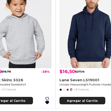
5
$16,50
$18,78
-38%
$27,14
 Skins 3326
Lane Seven LS19001
Hooded Sweatshirt
+5 Colores
+8 Colores
egar al Carrito
Agregar al Carrito