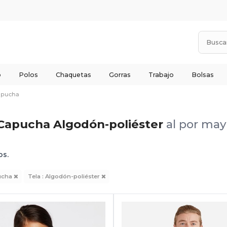
o
Polos
Chaquetas
Gorras
Trabajo
Bolsas
apucha
Capucha Algodón-poliéster
al por may
os.
ucha
Tela : Algodón-poliéster