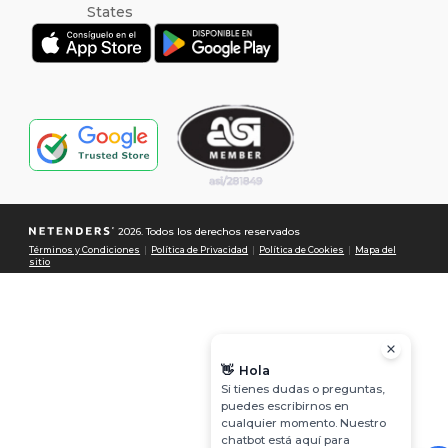
2026. Todos los derechos reservados
Términos y Condiciones
|
Política de Privacidad
|
Política de Cookies
|
Mapa del
sitio
👋
Hola
Si tienes dudas o preguntas,
puedes escribirnos en
cualquier momento. Nuestro
chatbot está aquí para