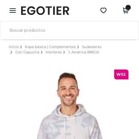
×
App de Egotier
Descargar app
¡Mejores precios en app!
Inicio
Ropa básica | Complementos
Sudaderas
Con Capucha
Hombres
J. America 8861JA
W52