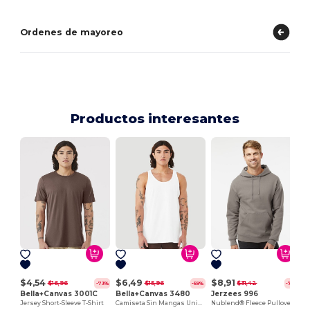
Ordenes de mayoreo
Productos interesantes
$4,54
$6,49
$8,91
$16,96
$15,96
$31,42
-73%
-59%
-72%
Bella+Canvas 3001C
Bella+Canvas 3480
Jerzees 996
Jersey Short-Sleeve T-Shirt
Camiseta Sin Mangas Unisex de Algodón Premium
Nublend® Fleece Pullover Hood