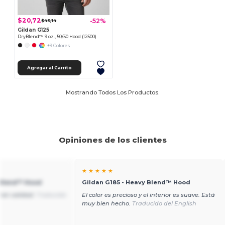
$20,72
-52%
$43,14
Gildan G125
DryBlend™ 9 oz., 50/50 Hood (12500)
+9 Colores
Agregar al Carrito
Mostrando Todos Los Productos.
Opiniones de los clientes
★ ★ ★ ★ ★
 Blend™ Hood
Gildan G185 - Heavy Blend™ Hood
ran calidad.
Traducido
El color es precioso y el interior es suave. Está
muy bien hecho.
Traducido del English