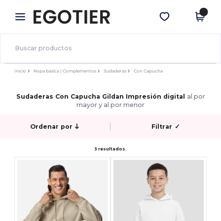
×
App de Egotier
Descargar app
¡Mejores precios en app!
Inicio
Ropa básica | Complementos
Sudaderas
Con Capucha
Sudaderas Con Capucha Gildan Impresión digital
al por
mayor y al por menor
Ordenar por
Filtrar
✓
3 resultados.