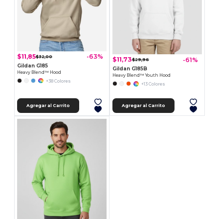
$11,85
-63%
$32,00
$11,73
-61%
$29,96
Gildan G185
Gildan G185B
Heavy Blend™ Hood
Heavy Blend™ Youth Hood
+38 Colores
+13 Colores
Agregar al Carrito
Agregar al Carrito