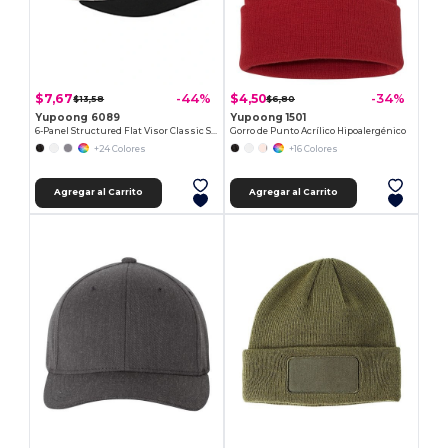
$7,67
$4,50
-44%
-34%
$13,58
$6,80
Yupoong 6089
Yupoong 1501
6-Panel Structured Flat Visor Classic Snapback
Gorro de Punto Acrílico Hipoalergénico
+24 Colores
+16 Colores
Agregar al Carrito
Agregar al Carrito