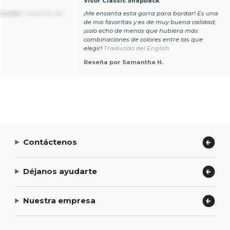
Visor Classic Snapback
a mucho
Traducido del
¡Me encanta esta gorra para bordar! Es una
de mis favoritas y es de muy buena calidad;
¡solo echo de menos que hubiera más
combinaciones de colores entre las que
elegir!
Traducido del English
Reseña por Samantha H.
Contáctenos
Déjanos ayudarte
Nuestra empresa