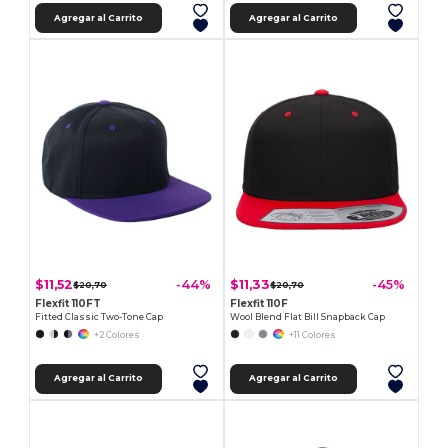
Agregar al Carrito
Agregar al Carrito
$11,52
$11,33
-44%
-45%
$20,70
$20,70
Flexfit 110FT
Flexfit 110F
Fitted Classic Two-Tone Cap
Wool Blend Flat Bill Snapback Cap
+2 Colores
+11 Colores
Agregar al Carrito
Agregar al Carrito