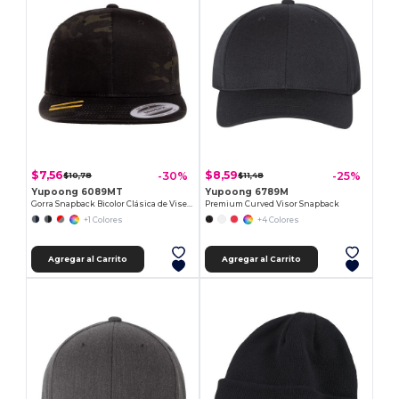
$7,56
$8,59
-30%
-25%
$10,78
$11,48
Yupoong 6089MT
Yupoong 6789M
Gorra Snapback Bicolor Clásica de Visera Plana
Premium Curved Visor Snapback
+1 Colores
+4 Colores
Agregar al Carrito
Agregar al Carrito