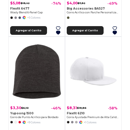
$5,08
$4,00
-74%
-49%
$19,42
$7,92
Flexfit 6477
Big Accessories BA527
Wooly Blend 6-Panel Cap
Gorro Acrílico con Parche Personalizable
+5 Colores
Agregar al Carrito
Agregar al Carrito
$3,30
$8,31
-46%
-58%
$6,10
$19,86
Yupoong 1500
Flexfit 6210
Gorro de Punto Acrílico para Bordado
Gorra Ajustada Premium de Alta Calidad
+9 Colores
+1 Colores