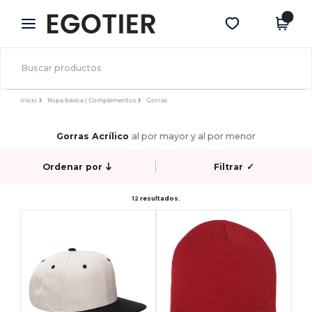
×
App de Egotier
Descargar app
¡Mejores precios en app!
Inicio
Ropa básica | Complementos
Gorras
Gorras Acrílico
al por mayor y al por menor
Ordenar por
Filtrar
✓
12 resultados.