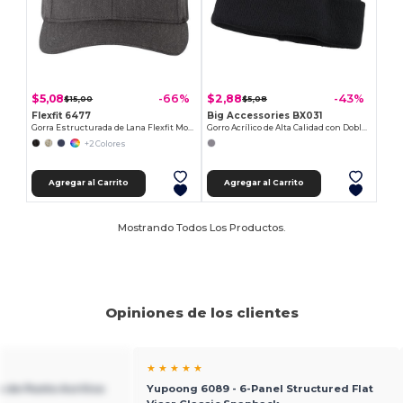
$5,08
$2,88
-66%
-43%
$15,00
$5,08
Flexfit 6477
Big Accessories BX031
Gorra Estructurada de Lana Flexfit Moderna
Gorro Acrílico de Alta Calidad con Doble Puño
+2 Colores
Agregar al Carrito
Agregar al Carrito
Mostrando Todos Los Productos.
Opiniones de los clientes
★ ★ ★ ★ ★
 de Punto Acrílico
Yupoong 6089 - 6-Panel Structured Flat