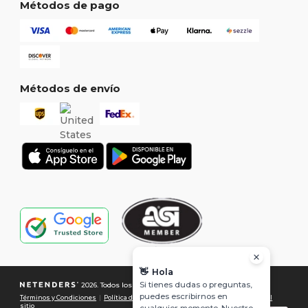
Métodos de pago
Métodos de envío
👋
Hola
Si tienes dudas o preguntas,
2026. Todos los derechos reservados
puedes escribirnos en
Términos y Condiciones
|
Política de Privacidad
|
Política de Cookies
|
Mapa del
sitio