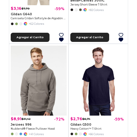
Bella+Canvas 3001C
Jersey Short-Sleeve T-Shirt
$3,16
-59%
$7,70
+82 Colores
Gildan G640
Camiseta Gildan Softstyle de Algodón Suave
+62 Colores
Agregar al Carrito
Agregar al Carrito
$8,91
$2,76
-72%
-59%
$31,42
$6,74
Jerzees 996
Gildan G500
Nublend® Fleece Pullover Hood
Heavy Cotton™ T-Shirt
+41 Colores
+66 Colores