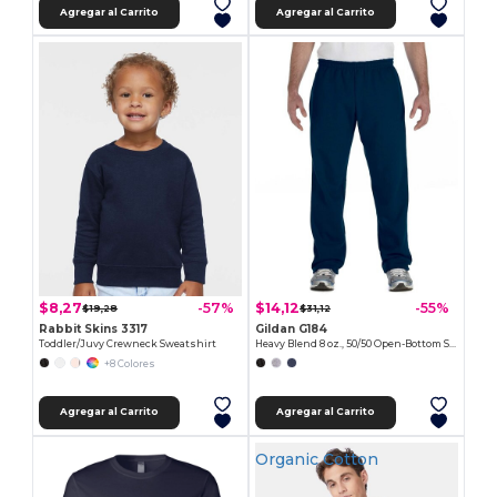
Agregar al Carrito
Agregar al Carrito
$8,27
$14,12
-57%
-55%
$19,28
$31,12
Rabbit Skins 3317
Gildan G184
Toddler/Juvy Crewneck Sweatshirt
Heavy Blend 8 oz., 50/50 Open-Bottom Sweatpants
+8 Colores
Agregar al Carrito
Agregar al Carrito
Organic Cotton