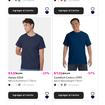
+24 Colores
+23 Colores
Agregar al Carrito
Agregar al Carrito
$3,51
$7,02
-29%
-57%
$4,96
$16,26
Hanes 5250
Comfort Colors C1717
Men's Authentic-T T-Shirt
Adult Heavyweight T-Shirt
+37 Colores
+51 Colores
Agregar al Carrito
Agregar al Carrito