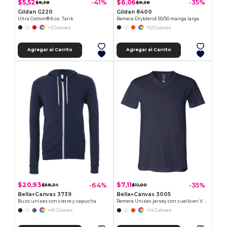
$5,52
$6,06
-41%
-35%
$9,38
$9,38
Gildan G220
Gildan 8400
Ultra Cotton® 6 oz. Tank
Remera Dryblend 50/50 manga larga
+3 Colores
+12 Colores
Agregar al Carrito
Agregar al Carrito
$20,93
$7,11
-64%
-35%
$58,34
$11,00
Bella+Canvas 3739
Bella+Canvas 3005
Buzo unisex con cierre y capucha
Remera Unisex jersey con cuello en V de manga corta
+41 Colores
+14 Colores