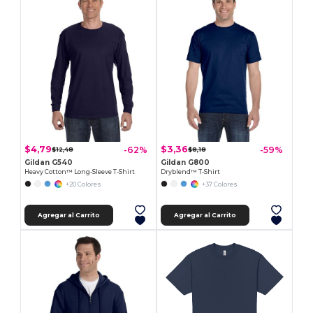
$4,79
$3,36
-62%
-59%
$12,48
$8,18
Gildan G540
Gildan G800
Heavy Cotton™ Long-Sleeve T-Shirt
Dryblend™ T-Shirt
+20 Colores
+37 Colores
Agregar al Carrito
Agregar al Carrito