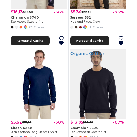
$18,13
$5,30
-66%
-76%
$53,50
$22,30
Champion S700
Jerzees 562
Eco Hooded Sweatshirt
Nublend Fleece Crew
+23 Colores
+15 Colores
Agregar al Carrito
Agregar al Carrito
Organic Cotton
$5,62
$13,05
-60%
-67%
$13,92
$39,50
Gildan G240
Champion S600
Ultra Cotton® Long-Sleeve T-Shirt
Eco Crewneck Sweatshirt