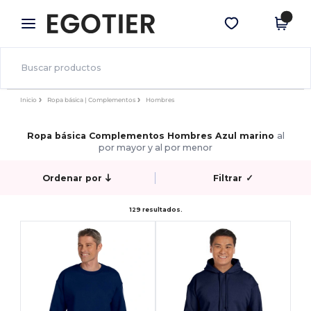
×
App de Egotier
Descargar app
¡Mejores precios en app!
Inicio
Ropa básica | Complementos
Hombres
Ropa básica Complementos Hombres Azul marino
al
por mayor y al por menor
Ordenar por
Filtrar
✓
129 resultados.