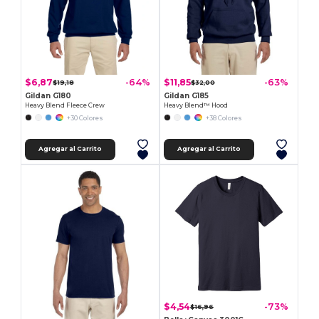
$6,87
$11,85
-64%
-63%
$19,18
$32,00
Gildan G180
Gildan G185
Heavy Blend Fleece Crew
Heavy Blend™ Hood
+30 Colores
+38 Colores
Agregar al Carrito
Agregar al Carrito
$4,54
-73%
$16,96