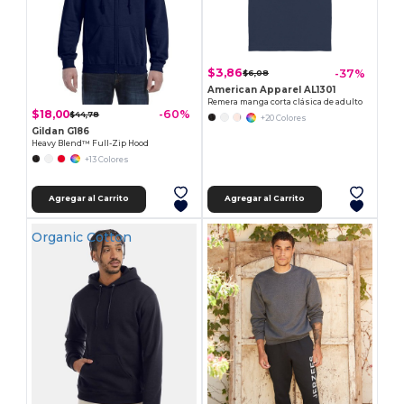
$3,86
-37%
$6,08
American Apparel AL1301
Remera manga corta clásica de adulto
$18,00
-60%
$44,78
+20 Colores
Gildan G186
Heavy Blend™ Full-Zip Hood
+13 Colores
Agregar al Carrito
Agregar al Carrito
Organic Cotton