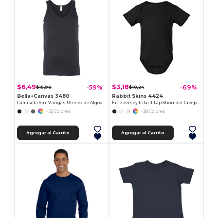
$6,49
$3,18
-59%
-69%
$15,96
$10,24
Bella+Canvas 3480
Rabbit Skins 4424
Camiseta Sin Mangas Unisex de Algodón Premium
Fine Jersey Infant Lap Shoulder Creeper
+32 Colores
+28 Colores
Agregar al Carrito
Agregar al Carrito