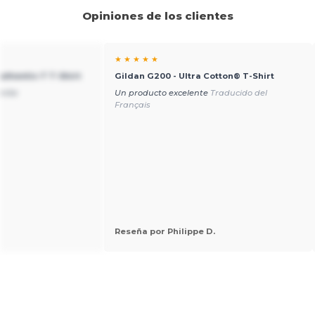
Opiniones de los clientes
★ ★ ★ ★ ★
uthentic-T T-Shirt
Gildan G200 - Ultra Cotton® T-Shirt
nite
Un producto excelente
Traducido del
Français
Reseña por Philippe D.