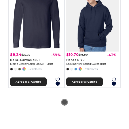
$9,24
$10,70
-59%
-43%
$22,32
$18,80
Bella+Canvas 3501
Hanes P170
Men’s Jersey Long-Sleeve T-Shirt
EcoSmart® Hooded Sweatshirt
+52 Colores
+39 Colores
Agregar al Carrito
Agregar al Carrito