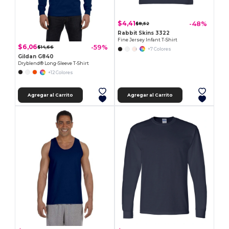
$4,41
-48%
$8,52
Rabbit Skins 3322
Fine Jersey Infant T-Shirt
$6,06
-59%
$14,66
+7 Colores
Gildan G840
Dryblend® Long-Sleeve T-Shirt
+12 Colores
Agregar al Carrito
Agregar al Carrito