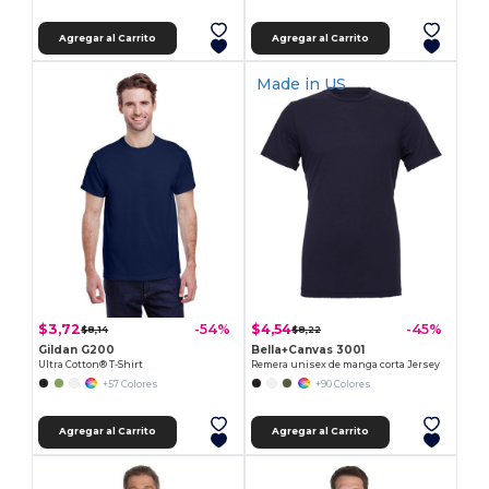
Agregar al Carrito
Agregar al Carrito
Made in
US
$3,72
$4,54
-54%
-45%
$8,14
$8,22
Gildan G200
Bella+Canvas 3001
Ultra Cotton® T-Shirt
Remera unisex de manga corta Jersey
+57 Colores
+90 Colores
Agregar al Carrito
Agregar al Carrito