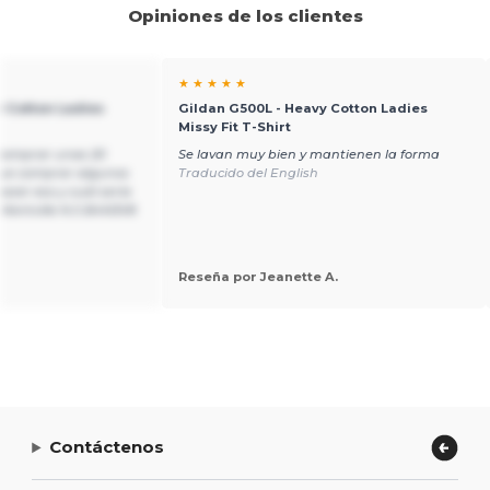
Opiniones de los clientes
★ ★ ★ ★ ★
y Cotton Ladies
Gildan G500L - Heavy Cotton Ladies
Missy Fit T-Shirt
comprar unas 20
Se lavan muy bien y mantienen la forma
que comprar algunos
Traducido del English
cer eso y cuál sería
a Kentville N.S B4N3V8
Reseña por Jeanette A.
Contáctenos