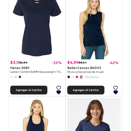
$3,11
$4,99
-20%
-42%
$3,90
$8,54
Hanes 5680
Bella+Canvas B6003
Ladies' ComfortSoft® Heavyweight T-Shirt
Musculosa jersey de mujer
+10 Colores
Agregar al Carrito
Agregar al Carrito