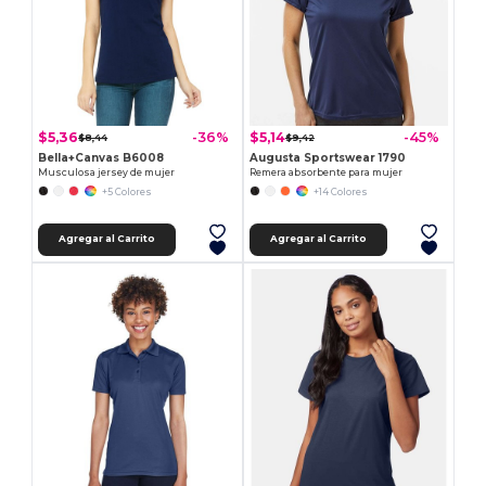
$5,36
$5,14
-36%
-45%
$8,44
$9,42
Bella+Canvas B6008
Augusta Sportswear 1790
Musculosa jersey de mujer
Remera absorbente para mujer
+5 Colores
+14 Colores
Agregar al Carrito
Agregar al Carrito