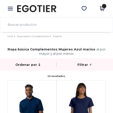
×
App de Egotier
Descargar app
¡Mejores precios en app!
Inicio
Ropa básica | Complementos
Mujeres
Ropa básica Complementos Mujeres Azul marino
al por
mayor y al por menor
Ordenar por
Filtrar
✓
20 resultados.