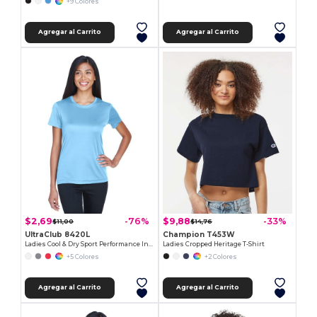
+9 Colores
Agregar al Carrito
Agregar al Carrito
$2,69
$9,88
-76%
-33%
$11,00
$14,76
UltraClub 8420L
Champion T453W
Ladies Cool & Dry Sport Performance Interlock T-Shirt
Ladies Cropped Heritage T-Shirt
+5 Colores
+2 Colores
Agregar al Carrito
Agregar al Carrito