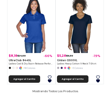
$8,18
$5,28
-66%
-19%
$24,00
$6,50
UltraClub 8445L
Gildan G500VL
Ladies Cool & Dry Stain-Release Performance Polo
Ladies Heavy Cotton V-Neck T-Shirt
+18 Colores
+3 Colores
Agregar al Carrito
Agregar al Carrito
Mostrando Todos Los Productos.