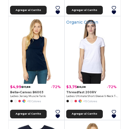
Agregar al Carrito
Agregar al Carrito
Organic Cotton
$4,99
$3,75
-72%
-72%
$17,88
$13,38
Bella+Canvas B6003
Threadfast 200RV
Ladies Jersey Muscle Tank
Ladies Ultimate Short-Sleeve V-Neck T-Shirt
+10 Colores
+15 Colores
Agregar al Carrito
Agregar al Carrito