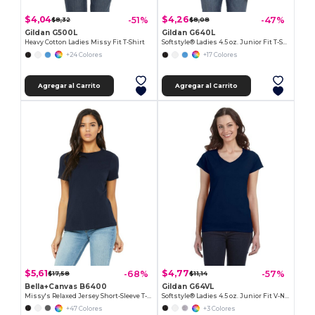
$4,04
$4,26
-51%
-47%
$8,32
$8,08
Gildan G500L
Gildan G640L
Heavy Cotton Ladies Missy Fit T-Shirt
Softstyle® Ladies 4.5 oz. Junior Fit T-Shirt
+24 Colores
+17 Colores
Agregar al Carrito
Agregar al Carrito
$5,61
$4,77
-68%
-57%
$17,58
$11,14
Bella+Canvas B6400
Gildan G64VL
Missy's Relaxed Jersey Short-Sleeve T-Shirt
Softstyle® Ladies 4.5 oz. Junior Fit V-Neck T-Shirt
+47 Colores
+3 Colores