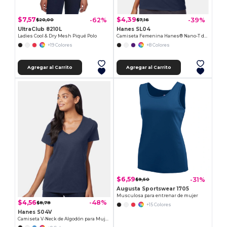
$7,57
$4,39
-62%
-39%
$20,00
$7,16
UltraClub 8210L
Hanes SL04
Ladies Cool & Dry Mesh Piqué Polo
Camiseta Femenina Hanes® Nano-T de Algodón Suave
+19 Colores
+8 Colores
Agregar al Carrito
Agregar al Carrito
$6,59
-31%
$9,50
Augusta Sportswear 1705
Musculosa para entrenar de mujer
$4,56
-48%
$8,78
+15 Colores
Hanes S04V
Camiseta V-Neck de Algodón para Mujer Hanes Nano-T