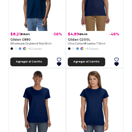
$8,21
$4,89
-58%
-48%
$19,54
$9,40
Gildan G880
Gildan G200L
Wholesale Dryblend Polo Shirt
Ultra Cotton® Ladies T-Shirt
+15 Colores
+9 Colores
Agregar al Carrito
Agregar al Carrito