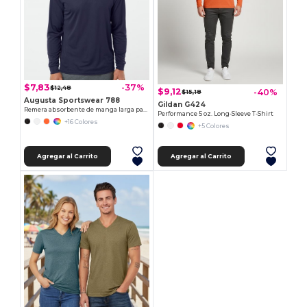
$7,83
-37%
$12,48
$9,12
-40%
$15,18
Augusta Sportswear 788
Gildan G424
Remera absorbente de manga larga para adultos
Performance 5 oz. Long-Sleeve T-Shirt
+16 Colores
+5 Colores
Agregar al Carrito
Agregar al Carrito