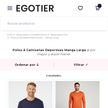
×
App de Egotier
Descargar app
¡Mejores precios en app!
Inicio
Ropa básica | Complementos
Ropa Deportiva
Polos & Camisetas Deportivas
Manga Larga
Polos & Camisetas Deportivas Manga Larga
al por
mayor y al por menor
Ordenar por
Filtrar
✓
3 resultados.