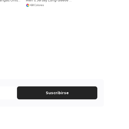
Camiseta Sin Mangas Unisex de Algodón Premium
Men’s Jersey Long-Sleeve T-Shirt
+68 Colores
Suscribirse