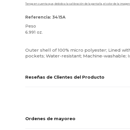
Tenga en cuenta que, debido a la calibración de la pantalla, el color de la imag
Referencia: 3415A
Peso
6.991 oz.
Personalizable
Outer shell of 100% micro polyester; Lined with
pockets; Water-resistant; Machine-washable; 
Reseñas de Clientes del Producto
Ordenes de mayoreo