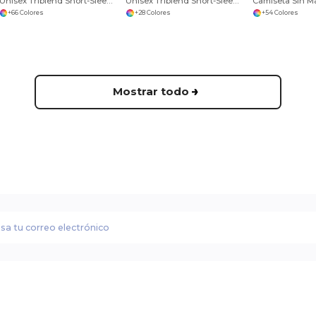
Unisex Triblend Short-Sleeve T-Shirt
Unisex Triblend Short-Sleeve V-Neck T-Shirt
+66 Colores
+28 Colores
+54 Colores
Mostrar todo