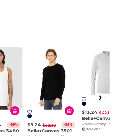
$13,24
-69%
$42,10
Bella+Canvas 3512
$9,24
Unisex Jersey Long-Sleeve Hoodie
-59%
-59%
6
$22,32
+12 Colores
vas 3480
Bella+Canvas 3501