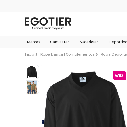
Marcas
Camisetas
Sudaderas
Deportiv
Inicio
Ropa básica | Complementos
Ropa Deporti
W52