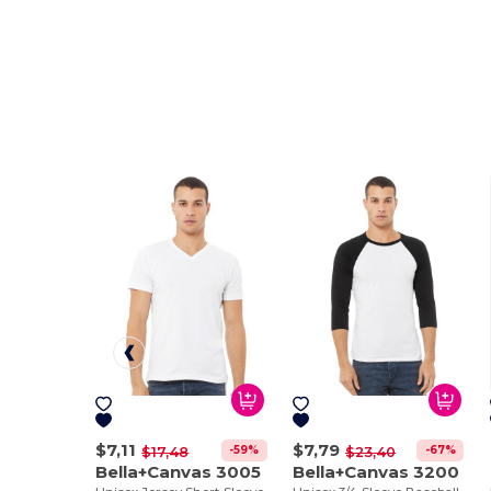
$7,11
$7,79
-59%
-67%
$17,48
$23,40
Bella+Canvas 3005
Bella+Canvas 3200