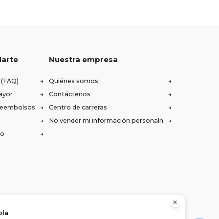
darte
Nuestra empresa
 (FAQ)
Quiénes somos
ayor
Contáctenos
 reembolsos
Centro de carreras
No vender mi información personaln
ío
ola