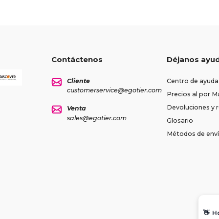
Contáctenos
Déjanos ayu
Cliente
Centro de ayuda
customerservice@egotier.com
Precios al por M
Devoluciones y
Venta
sales@egotier.com
Glosario
Métodos de env
👋
H