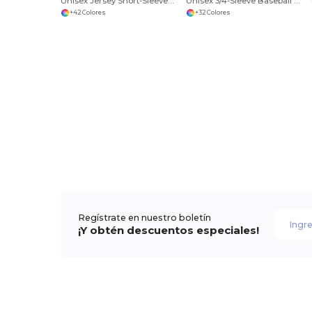
Unisex Jersey Short-Sleeve V-Neck T-Shirt
Unisex 3/4-Sleeve Baseball T-Shirt
+42 Colores
+32 Colores
Regístrate en nuestro boletín
¡Y obtén descuentos especiales!