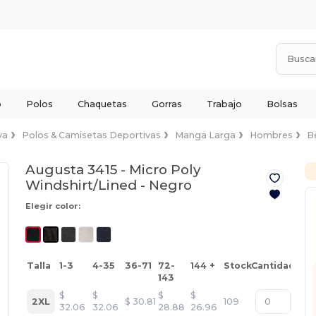
o
Polos
Chaquetas
Gorras
Trabajo
Bolsas
va
Polos & Camisetas Deportivas
Manga Larga
Hombres
B
Augusta 3415 - Micro Poly
Windshirt/Lined -
Negro
Elegir color:
Talla
1-3
4-35
36-71
72-
144 +
Stock
Cantidad
143
$
$
$
$
2XL
$
30.81
109
32.06
32.06
28.88
26.96