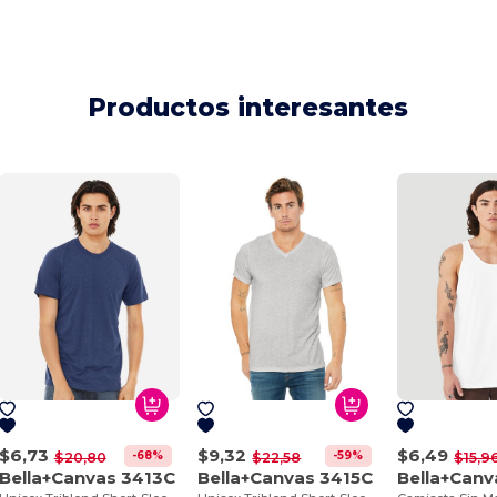
Productos interesantes
$6,73
$9,32
$6,49
-68%
-59%
$20,80
$22,58
$15,9
Bella+Canvas 3413C
Bella+Canvas 3415C
Bella+Can