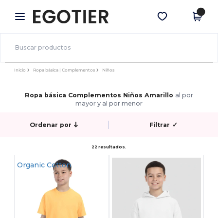
×
App de Egotier
Descargar app
¡Mejores precios en app!
Inicio
Ropa básica | Complementos
Niños
Ropa básica Complementos Niños Amarillo
al por
mayor y al por menor
Ordenar por
Filtrar
✓
22 resultados.
Organic Cotton