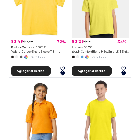
$3,48
$3,26
-72%
-34%
$12,60
$4,92
Bella+Canvas 3001T
Hanes 5370
Toddler Jersey Short-Sleeve T-Shirt
Youth ComfortBlend® EcoSmart® T-Shirt
+26 Colores
+22 Colores
Agregar al Carrito
Agregar al Carrito