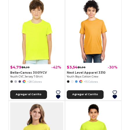
$4,79
$3,54
-42%
-30%
$8,20
$5,06
Bella+Canvas 3001YCV
Next Level Apparel 3310
Youth CVC Jersey T-Shirt
Youth Boys Cotton Crew
+28 Colores
+15 Colores
Agregar al Carrito
Agregar al Carrito