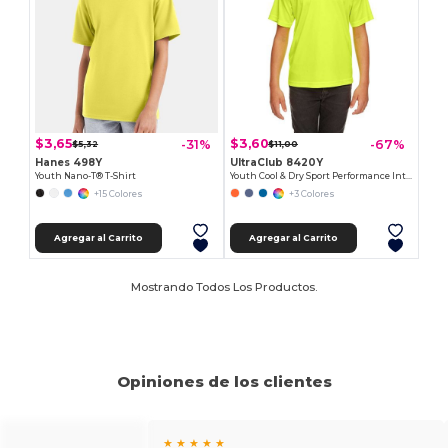
$3,65
$3,60
-31%
-67%
$5,32
$11,00
Hanes 498Y
UltraClub 8420Y
Youth Nano-T® T-Shirt
Youth Cool & Dry Sport Performance Interlock T-Shirt
+15 Colores
+3 Colores
Agregar al Carrito
Agregar al Carrito
Mostrando Todos Los Productos.
Opiniones de los clientes
★ ★ ★ ★ ★