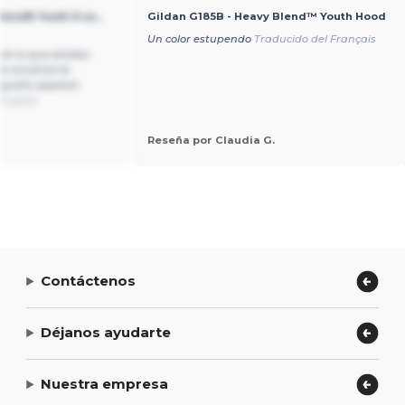
end® Youth 6 oz.,
Gildan G185B - Heavy Blend™ Youth Hood
Un color estupendo
Traducido del Français
te lo que estaba
es encanta la
equeño aspecto
English
Reseña por Claudia G.
Contáctenos
Déjanos ayudarte
Nuestra empresa