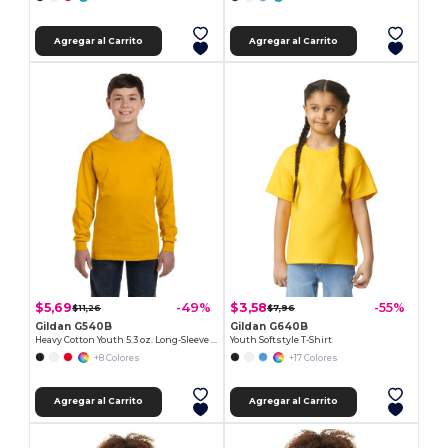
Agregar al Carrito
Agregar al Carrito
$5,69
$3,58
-49%
-55%
$11,26
$7,96
Gildan G540B
Gildan G640B
Heavy Cotton Youth 5.3 oz. Long-Sleeve T-Shirt
Youth Softstyle T-Shirt
+8 Colores
+17 Colores
Agregar al Carrito
Agregar al Carrito