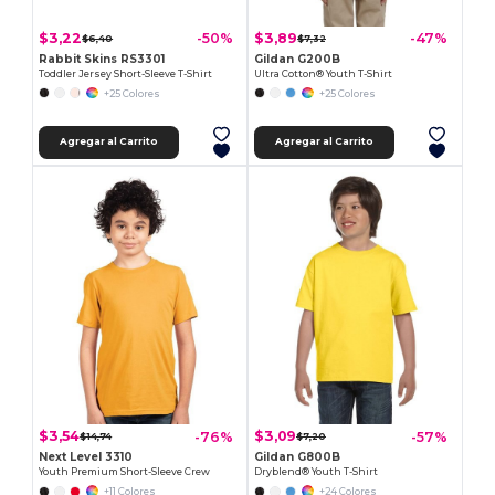
$3,22
$3,89
-50%
-47%
$6,40
$7,32
Rabbit Skins RS3301
Gildan G200B
Toddler Jersey Short-Sleeve T-Shirt
Ultra Cotton® Youth T-Shirt
+25 Colores
+25 Colores
Agregar al Carrito
Agregar al Carrito
$3,54
$3,09
-76%
-57%
$14,74
$7,20
Next Level 3310
Gildan G800B
Youth Premium Short-Sleeve Crew
Dryblend® Youth T-Shirt
+11 Colores
+24 Colores