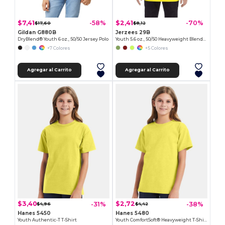
$7,41
$2,41
-58%
-70%
$17,60
$8,12
Gildan G880B
Jerzees 29B
DryBlend® Youth 6 oz., 50/50 Jersey Polo
Youth 5.6 oz., 50/50 Heavyweight Blend™ T-Shirt
+7 Colores
+5 Colores
Agregar al Carrito
Agregar al Carrito
$3,40
$2,72
-31%
-38%
$4,96
$4,42
Hanes 5450
Hanes 5480
Youth Authentic-T T-Shirt
Youth ComfortSoft® Heavyweight T-Shirt