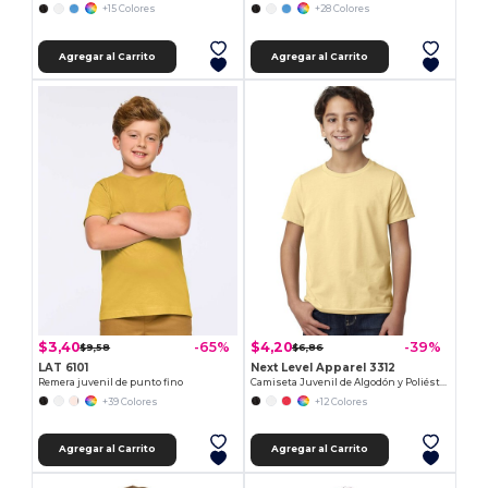
+15 Colores
+28 Colores
Agregar al Carrito
Agregar al Carrito
$3,40
$4,20
-65%
-39%
$9,58
$6,86
LAT 6101
Next Level Apparel 3312
Remera juvenil de punto fino
Camiseta Juvenil de Algodón y Poliéster
+39 Colores
+12 Colores
Agregar al Carrito
Agregar al Carrito