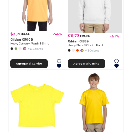
$2,70
-54%
$5,92
$11,73
-61%
$29,96
Gildan G500B
Gildan G185B
Heavy Cotton™ Youth T-Shirt
Heavy Blend™ Youth Hood
+46 Colores
+13 Colores
Agregar al Carrito
Agregar al Carrito