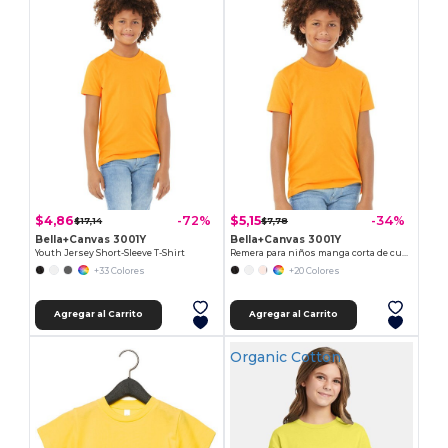
$4,86
$5,15
-72%
-34%
$17,14
$7,78
Bella+Canvas 3001Y
Bella+Canvas 3001Y
Youth Jersey Short-Sleeve T-Shirt
Remera para niños manga corta de cuello redondo Jersey
+33 Colores
+20 Colores
Agregar al Carrito
Agregar al Carrito
Organic Cotton