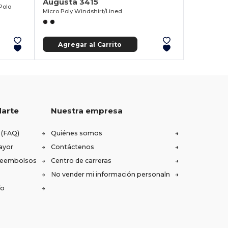
Augusta 3415
Polo
Micro Poly Windshirt/Lined
Agregar al Carrito
darte
Nuestra empresa
 (FAQ)
Quiénes somos
ayor
Contáctenos
 reembolsos
Centro de carreras
No vender mi información personaln
ío