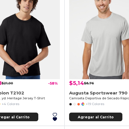
8
$5,14
$21,00
-58%
$8,76
ion T2102
Augusta Sportswear 790
n. yd. Heritage Jersey T-Shirt
+4 Colores
+19 Colores
egar al Carrito
Agregar al Carrito