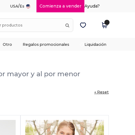
/
Comienza a vender
Ayuda?
USA
Es
Otro
Regalos promocionales
Liquidación
por mayor y al por menor
« Reset