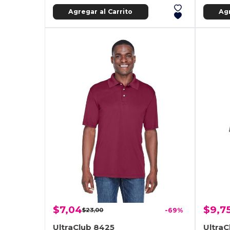
Agregar al Carrito
Agr
$7,04
$9,7
$23,00
-69%
UltraClub 8425
UltraC