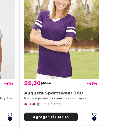
$9,30
-41%
$18,14
-49%
Augusta Sportswear 360
Camiseta Deportiva de Secado Rápido y Transpirable
Remera jersey con mangas con rayas
+29 Colores
Agregar al Carrito