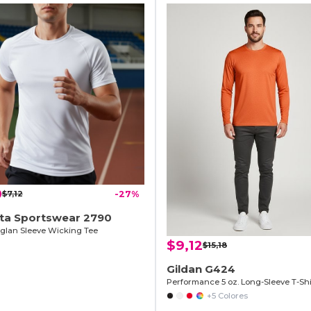
0
$7,12
-27%
ta Sportswear 2790
aglan Sleeve Wicking Tee
$9,12
$15,18
Gildan G424
Performance 5 oz. Long-Sleeve T-Shi
+5 Colores