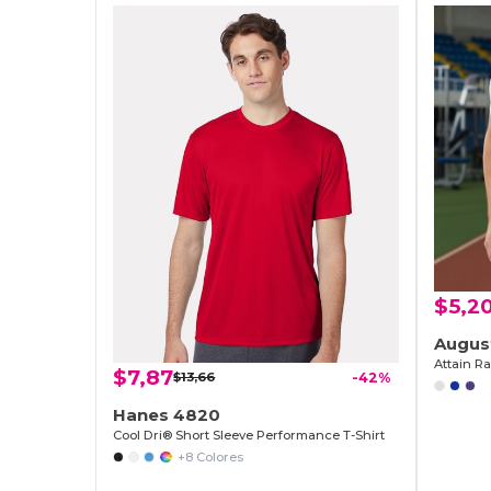
$5,2
Augus
Attain R
$7,87
$13,66
-42%
Hanes 4820
Cool Dri® Short Sleeve Performance T-Shirt
+8 Colores