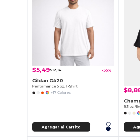
$5,49
$12,14
-55%
Gildan G420
Performance 5 oz. T-Shirt
$8,8
+17 Colores
Champ
9.3 oz./li
Agregar al Carrito
Agr