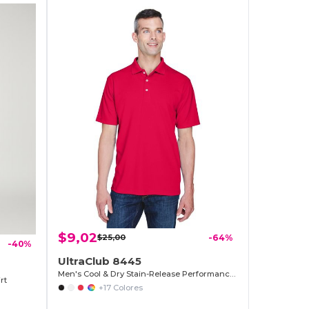
$9,02
$25,00
-64%
-40%
UltraClub 8445
Men's Cool & Dry Stain-Release Performance Polo
rt
+17 Colores