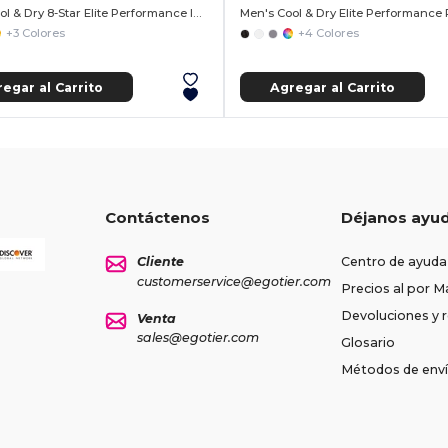
Men's Cool & Dry 8-Star Elite Performance Interlock Polo
Men's Cool & Dry Elite Performance 
+3 Colores
+4 Colores
egar al Carrito
Agregar al Carrito
Contáctenos
Déjanos ayu
Cliente
Centro de ayuda
customerservice@egotier.com
Precios al por M
Devoluciones y
Venta
sales@egotier.com
Glosario
Métodos de env