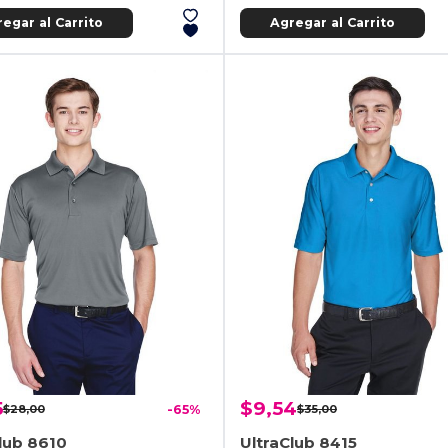
egar al Carrito
Agregar al Carrito
5
$9,54
$28,00
-65%
$35,00
lub 8610
UltraClub 8415