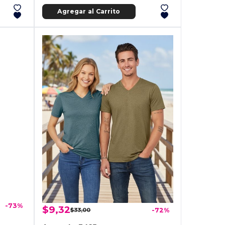
Agregar al Carrito
-73%
$9,32
$33,00
-72%