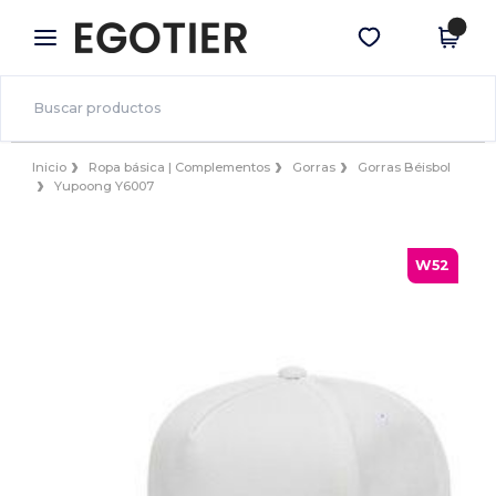
×
App de Egotier
Descargar app
¡Mejores precios en app!
Inicio
Ropa básica | Complementos
Gorras
Gorras Béisbol
Yupoong Y6007
W52