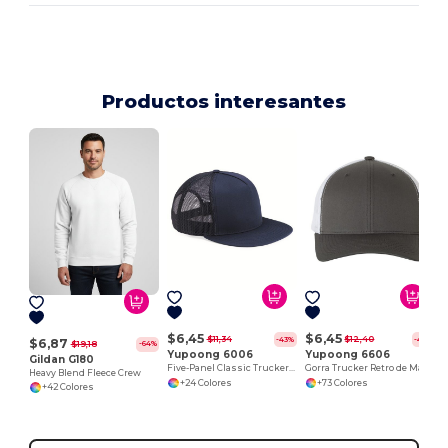
Productos interesantes
$6,45
$6,45
$11,34
$12,40
-43%
-48%
$6,87
$19,18
-64%
Yupoong 6006
Yupoong 6606
Gildan G180
Five-Panel Classic Trucker Cap
Gorra Trucker Retro de Malla Ajustable
Heavy Blend Fleece Crew
+24 Colores
+73 Colores
+42 Colores