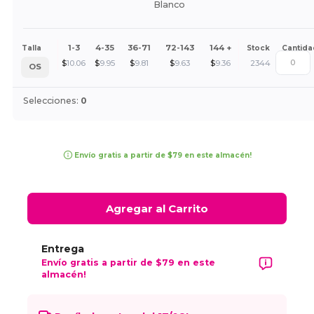
Blanco
1-3
4-35
36-71
72-143
144 +
Talla
Stock
Cantida
$
10.06
$
9.95
$
9.81
$
9.63
$
9.36
2344
OS
Selecciones:
0
Envío gratis a partir de $79 en este almacén!
Agregar al Carrito
Entrega
Envío gratis a partir de $79 en este
almacén!