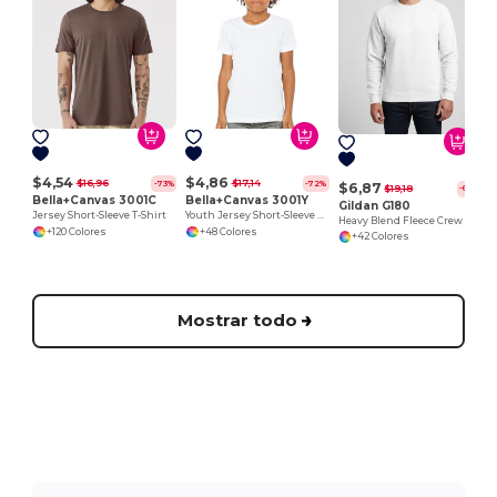
$4,54
$4,86
$16,96
$17,14
-73%
-72%
$6,87
$19,18
-64%
Bella+Canvas 3001C
Bella+Canvas 3001Y
Gildan G180
Jersey Short-Sleeve T-Shirt
Youth Jersey Short-Sleeve T-Shirt
Heavy Blend Fleece Crew
+120 Colores
+48 Colores
+42 Colores
Mostrar todo