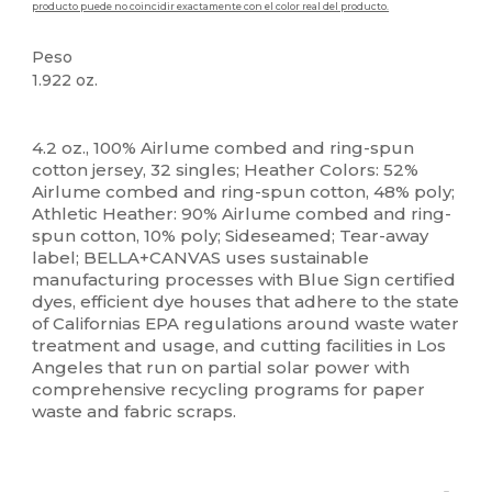
producto puede no coincidir exactamente con el color real del producto.
Peso
1.922 oz.
Alto stock
Personalizable
Etiqueta extraíble
4.2 oz., 100% Airlume combed and ring-spun
cotton jersey, 32 singles; Heather Colors: 52%
Airlume combed and ring-spun cotton, 48% poly;
Athletic Heather: 90% Airlume combed and ring-
spun cotton, 10% poly; Sideseamed; Tear-away
label; BELLA+CANVAS uses sustainable
manufacturing processes with Blue Sign certified
dyes, efficient dye houses that adhere to the state
of Californias EPA regulations around waste water
treatment and usage, and cutting facilities in Los
Angeles that run on partial solar power with
comprehensive recycling programs for paper
waste and fabric scraps.