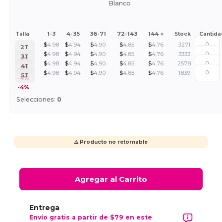
Blanco
1-3
4-35
36-71
72-143
144 +
Talla
Stock
Cantida
$
4.98
$
4.94
$
4.90
$
4.85
$
4.76
3271
2T
$
4.98
$
4.94
$
4.90
$
4.85
$
4.76
3333
3T
-4%
$
4.98
$
4.94
$
4.90
$
4.85
$
4.76
2578
4T
-4%
$
4.98
$
4.94
$
4.90
$
4.85
$
4.76
1839
5T
-4%
-4%
Selecciones:
0
⚠️ Producto no retornable
Agregar al Carrito
Entrega
Envío gratis a partir de $79 en este