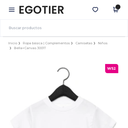
×
App de Egotier
Descargar app
¡Mejores precios en app!
Inicio
Ropa básica | Complementos
Camisetas
Niños
Bella+Canvas 3001T
W52