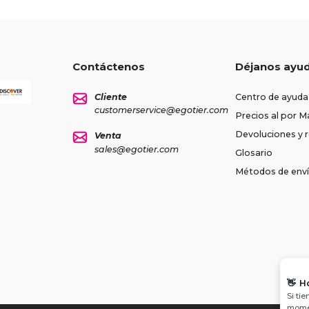
Contáctenos
Déjanos ayu
Cliente
Centro de ayuda
customerservice@egotier.com
Precios al por M
Devoluciones y
Venta
sales@egotier.com
Glosario
Métodos de env
👋
H
Si ti
momen