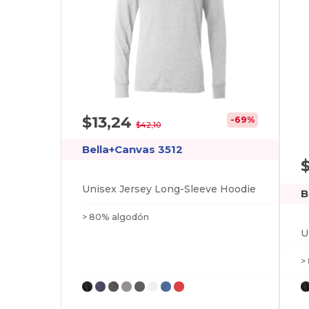
$13,24
-69%
$42,10
Bella+Canvas 3512
Unisex Jersey Long-Sleeve Hoodie
B
> 80% algodón
>