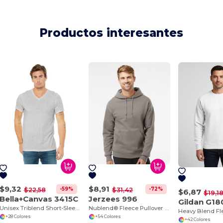
Productos interesantes
$9,32
$8,91
-59%
-72%
$22,58
$31,42
$6,87
$19,1
Bella+Canvas 3415C
Jerzees 996
Gildan G18
Unisex Triblend Short-Sleeve V-Neck T-Shirt
Nublend® Fleece Pullover Hood
Heavy Blend Fl
+28 Colores
+54 Colores
+42 Colores