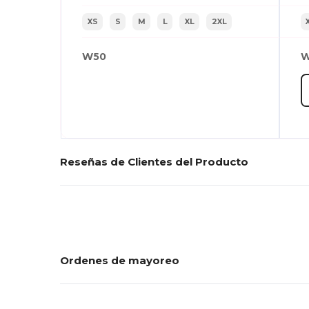
XS
S
M
L
XL
2XL
W50
W
Reseñas de Clientes del Producto
Ordenes de mayoreo