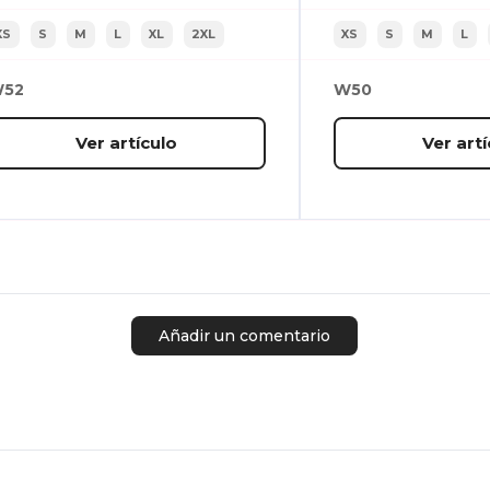
XS
S
M
L
XL
2XL
XS
S
M
L
52
W50
Ver artículo
Ver artí
Añadir un comentario