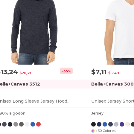
$13,24
$7,11
-35%
$20,38
$17,48
ella+Canvas 3512
Bella+Canvas 300
Unisex Long Sleeve Jersey Hooded T-Shirt
 80% algodón
Jersey
+30 Colores