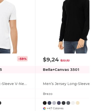
$9,24
-59%
-59%
$22,32
5
Bella+Canvas 3501
Unisex Jersey Short-Sleeve V-Neck T-Shirt
Men’s Jersey Long-Sleeve T-Shirt
Brezo
+47 Colores