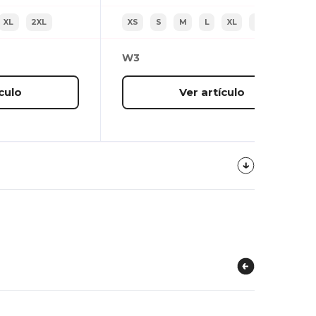
XL
2XL
XS
S
M
L
XL
2XL
W3
culo
Ver artículo