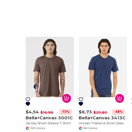
$4,54
$6,73
-73%
-68%
$16,96
$20,80
Bella+Canvas 3001C
Bella+Canvas 3413C
Jersey Short-Sleeve T-Shirt
Unisex Triblend Short-Sleeve T-Shirt
+120 Colores
+66 Colores