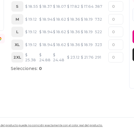
S
$
18.55
$
18.37
$
18.07
$
17.82
$
17.64
387
M
$
19.12
$
18.94
$
18.62
$
18.36
$
18.19
732
L
$
19.12
$
18.94
$
18.62
$
18.36
$
18.19
522
XL
$
19.12
$
18.94
$
18.62
$
18.36
$
18.19
323
$
$
$
2XL
$
23.12
$
21.76
291
25.38
24.88
24.48
Selecciones:
0
en del producto puede no coincidir exactamente con el color real del producto.