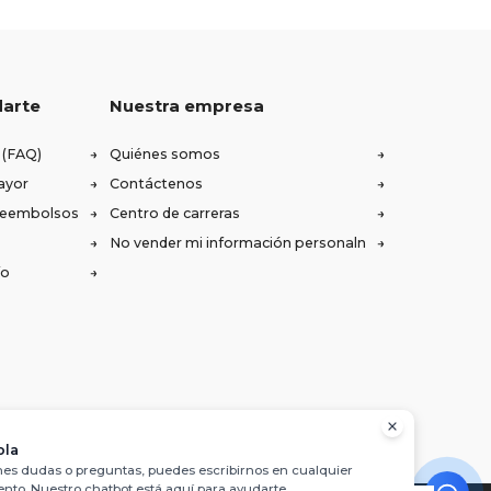
darte
Nuestra empresa
 (FAQ)
Quiénes somos
ayor
Contáctenos
 reembolsos
Centro de carreras
No vender mi información personaln
ío
ola
enes dudas o preguntas, puedes escribirnos en cualquier
to. Nuestro chatbot está aquí para ayudarte.