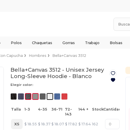
o
Polos
Chaquetas
Gorras
Trabajo
Bolsas
Con Capucha
Hombres
Bella+Canvas 3512
Bella+Canvas 3512 - Unisex Jersey
Long-Sleeve Hoodie -
Blanco
Elegir color:
Talla
1-3
4-35
36-71
72-
144 +
Stock
Cantidad
143
XS
$
18.55
$
18.37
$
18.07
$
17.82
$
17.64
162