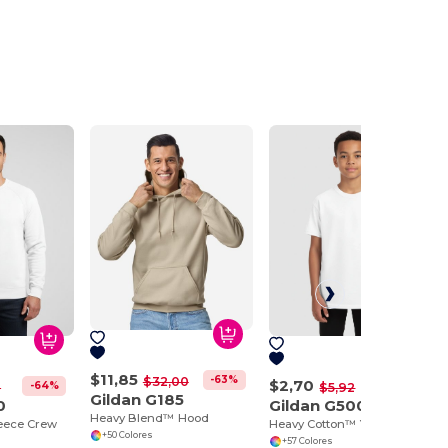
$11,85
-63%
$32,00
$2,70
-64%
-54%
8
$5,92
Gildan G185
0
Gildan G500B
Heavy Blend™ Hood
eece Crew
Heavy Cotton™ Youth T-Shirt
+50 Colores
+57 Colores