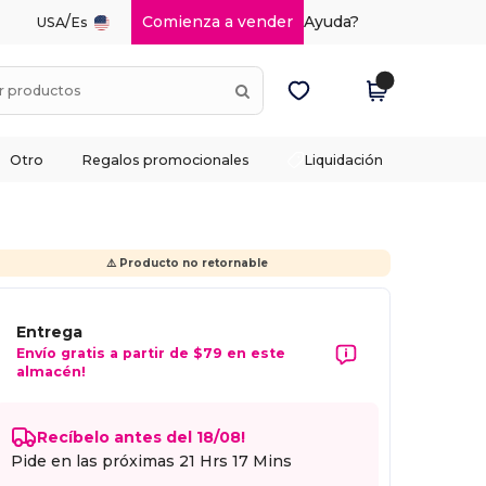
/
Comienza a vender
Ayuda?
USA
Es
Otro
Regalos promocionales
Liquidación
⚠️ Producto no retornable
Entrega
Envío gratis a partir de $79 en este
almacén!
Recíbelo antes del 18/08!
Pide en las próximas
21 Hrs 17 Mins