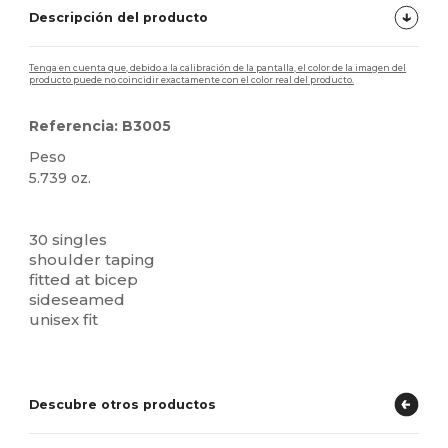
Descripción del producto
Tenga en cuenta que, debido a la calibración de la pantalla, el color de la imagen del
producto puede no coincidir exactamente con el color real del producto.
Referencia: B3005
Peso
5.739 oz.
Alto stock
Personalizable
Etiqueta extraíble
30 singles
shoulder taping
fitted at bicep
sideseamed
unisex fit
Descubre otros productos