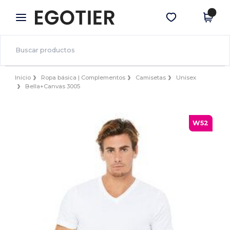
×
App de Egotier
Descargar app
¡Mejores precios en app!
Inicio
Ropa básica | Complementos
Camisetas
Unisex
Bella+Canvas 3005
W52