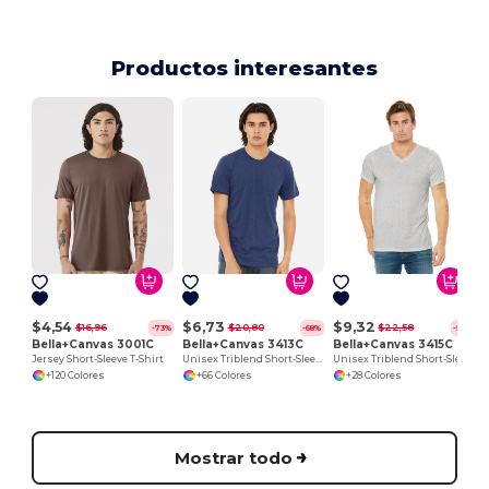
Productos interesantes
$4,54
$6,73
$9,32
$16,96
$20,80
$22,58
-73%
-68%
-59%
Bella+Canvas 3001C
Bella+Canvas 3413C
Bella+Canvas 3415C
Jersey Short-Sleeve T-Shirt
Unisex Triblend Short-Sleeve T-Shirt
Unisex Triblend Short-Sleeve V-Neck T-Shirt
+120 Colores
+66 Colores
+28 Colores
Mostrar todo