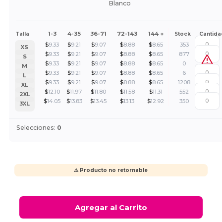
Blanco
1-3
4-35
36-71
72-143
144 +
Talla
Stock
Cantida
$
9.33
$
9.21
$
9.07
$
8.88
$
8.65
353
XS
$
9.33
$
9.21
$
9.07
$
8.88
$
8.65
877
S
$
9.33
$
9.21
$
9.07
$
8.88
$
8.65
0
M
$
9.33
$
9.21
$
9.07
$
8.88
$
8.65
6
L
$
9.33
$
9.21
$
9.07
$
8.88
$
8.65
1208
XL
$
12.10
$
11.97
$
11.80
$
11.58
$
11.31
552
2XL
$
14.05
$
13.83
$
13.45
$
13.13
$
12.92
350
3XL
Selecciones:
0
⚠️ Producto no retornable
Agregar al Carrito