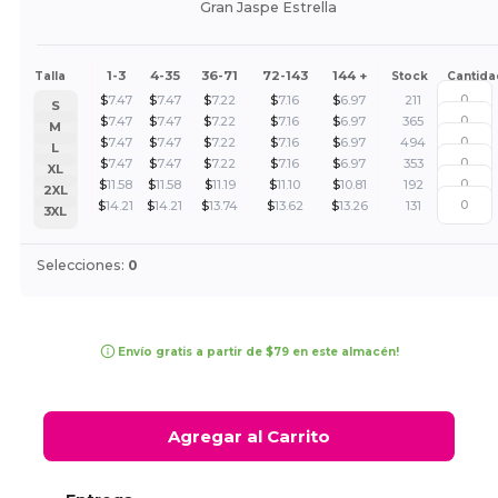
Gran Jaspe Estrella
1-3
4-35
36-71
72-143
144 +
Talla
Stock
Cantida
$
7.47
$
7.47
$
7.22
$
7.16
$
6.97
211
S
$
7.47
$
7.47
$
7.22
$
7.16
$
6.97
365
M
$
7.47
$
7.47
$
7.22
$
7.16
$
6.97
494
L
$
7.47
$
7.47
$
7.22
$
7.16
$
6.97
353
XL
$
11.58
$
11.58
$
11.19
$
11.10
$
10.81
192
2XL
$
14.21
$
14.21
$
13.74
$
13.62
$
13.26
131
3XL
Selecciones:
0
Envío gratis a partir de $79 en este almacén!
Agregar al Carrito