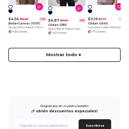
$4,54
$3,16
$16,96
$7,70
-73%
-59%
$6,87
$19,18
-64%
Bella+Canvas 3001C
Gildan G640
Gildan G180
Jersey Short-Sleeve T-Shirt
Camiseta Gildan Softstyle de Algodón Suave
Heavy Blend Fleece Crew
+120 Colores
+77 Colores
+42 Colores
Mostrar todo
Regístrate en nuestro boletín
¡Y obtén descuentos especiales!
Suscribirse