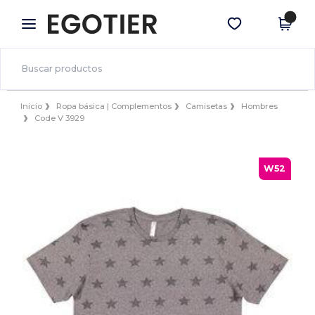
×
App de Egotier
Descargar app
¡Mejores precios en app!
Inicio
Ropa básica | Complementos
Camisetas
Hombres
Code V 3929
W52