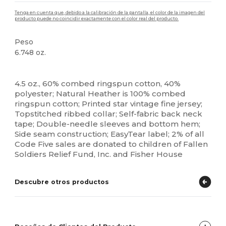
Tenga en cuenta que, debido a la calibración de la pantalla, el color de la imagen del
producto puede no coincidir exactamente con el color real del producto.
Peso
6.748 oz.
Etiqueta extraíble
Alto stock
4.5 oz., 60% combed ringspun cotton, 40%
polyester; Natural Heather is 100% combed
ringspun cotton; Printed star vintage fine jersey;
Topstitched ribbed collar; Self-fabric back neck
tape; Double-needle sleeves and bottom hem;
Side seam construction; EasyTear label; 2% of all
Code Five sales are donated to children of Fallen
Soldiers Relief Fund, Inc. and Fisher House
Descubre otros productos