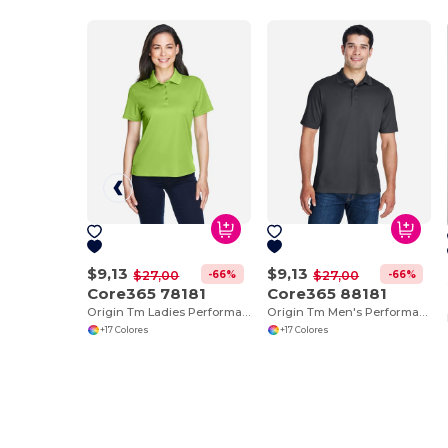
$9,13
$9,13
-66%
-66%
$27,00
$27,00
Core365 78181
Core365 88181
Origin Tm Ladies Performance Pique Polo
Origin Tm Men's Performance Pique Polo
+17 Colores
+17 Colores