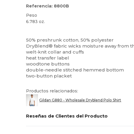
Referencia: 8800B
Peso
6.783 oz.
Alto stock
Personalizable
50% preshrunk cotton, 50% polyester
DryBlend® fabric wicks moisture away from t
welt-knit collar and cuffs
heat transfer label
woodtone buttons
double-needle stitched hemmed bottom
two-button placket
Productos relacionados:
Gildan G880 - Wholesale Dryblend Polo Shirt
Reseñas de Clientes del Producto