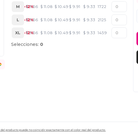
M
-12%
$
11.66
$
11.08
$
10.49
$
9.91
$
9.33
1722
L
-12%
$
11.66
$
11.08
$
10.49
$
9.91
$
9.33
2125
XL
-12%
$
11.66
$
11.08
$
10.49
$
9.91
$
9.33
1459
Selecciones:
0
en del producto puede no coincidir exactamente con el color real del producto.