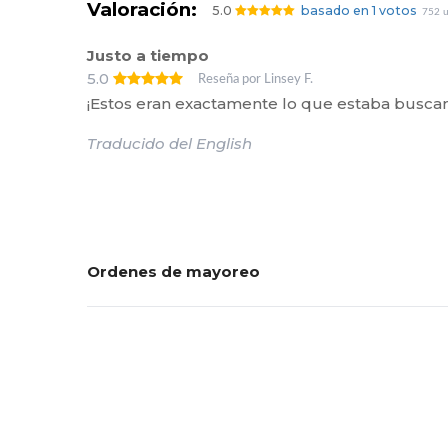
Valoración:
5.0
basado en 1 votos
752 u
Justo a tiempo
5.0
Reseña por Linsey F.
¡Estos eran exactamente lo que estaba buscan
Traducido del English
Ordenes de mayoreo