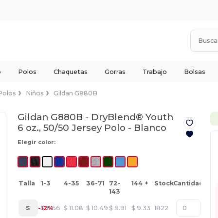
o
Polos
Chaquetas
Gorras
Trabajo
Bolsas
Polos
Niños
Gildan G880B
Gildan G880B - DryBlend® Youth
6 oz., 50/50 Jersey Polo -
Blanco
Elegir color:
Talla
1-3
4-35
36-71
72-
144 +
Stock
Cantidad
143
S
-12%
$
11.66
$
11.08
$
10.49
$
9.91
$
9.33
1822