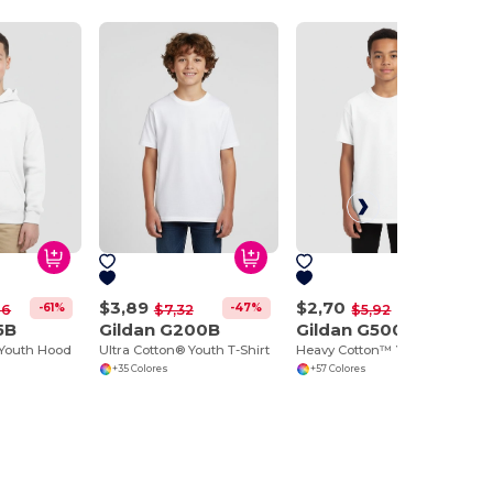
$3,89
$2,70
-61%
-47%
-54%
96
$7,32
$5,92
5B
Gildan G200B
Gildan G500B
Youth Hood
Ultra Cotton® Youth T-Shirt
Heavy Cotton™ Youth T-Shirt
+35 Colores
+57 Colores