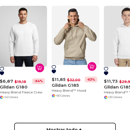
$11,85
-63%
$32,00
$6,87
$11,73
-64%
$19,18
$29,
Gildan G185
Gildan G180
Gildan G18
Heavy Blend™ Hood
Heavy Blend Fleece Crew
Heavy Blend™ 
+50 Colores
+42 Colores
+25 Colores
Mostrar todo