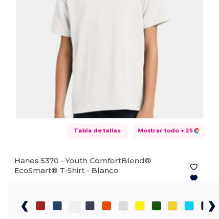
Tabla de tallas
Mostrar todo
+ 25
Hanes 5370 - Youth ComfortBlend®
EcoSmart® T-Shirt -
Blanco