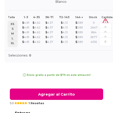
Blanco
1-3
4-35
36-71
72-143
144 +
Talla
Stock
Cantida
$
4.81
$
4.62
$
4.37
$
4.13
$
3.89
0
XS
$
4.81
$
4.62
$
4.37
$
4.13
$
3.89
2647
S
$
4.81
$
4.62
$
4.37
$
4.13
$
3.89
864
M
$
4.81
$
4.62
$
4.37
$
4.13
$
3.89
3677
L
$
4.81
$
4.62
$
4.37
$
4.13
$
3.89
4516
XL
Selecciones:
0
Envío gratis a partir de $79 en este almacén!
Agregar al Carrito
5.0
1 Reseñas