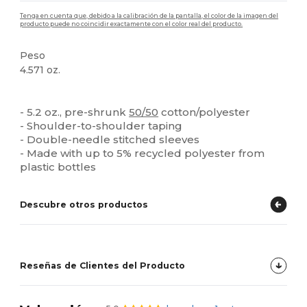
Tenga en cuenta que, debido a la calibración de la pantalla, el color de la imagen del
producto puede no coincidir exactamente con el color real del producto.
Peso
4.571 oz.
Orgánico
Alto stock
Personalizable
- 5.2 oz., pre-shrunk
50/50
cotton/polyester
- Shoulder-to-shoulder taping
- Double-needle stitched sleeves
- Made with up to 5% recycled polyester from
plastic bottles
Descubre otros productos
Reseñas de Clientes del Producto