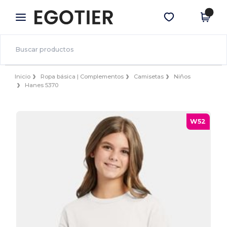
×
App de Egotier
Descargar app
¡Mejores precios en app!
Inicio
Ropa básica | Complementos
Camisetas
Niños
Hanes 5370
W52