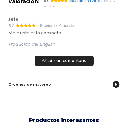
Valoración:
5.0
basado en 1 votos
840 uds.
vendidas
Jefe
5.0
Reseña por Armando
Me gusta esta camiseta.
Traducido del English
Añadir un comentario
Ordenes de mayoreo
Productos interesantes