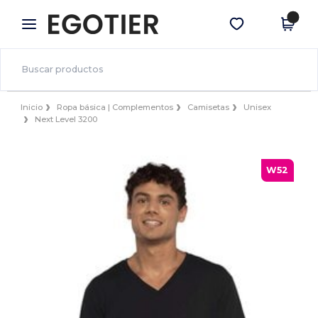
×
App de Egotier
Descargar app
¡Mejores precios en app!
Inicio
Ropa básica | Complementos
Camisetas
Unisex
Next Level 3200
W52