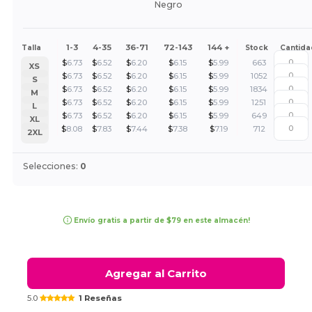
Negro
1-3
4-35
36-71
72-143
144 +
Talla
Stock
Cantida
$
6.73
$
6.52
$
6.20
$
6.15
$
5.99
663
XS
$
6.73
$
6.52
$
6.20
$
6.15
$
5.99
1052
S
$
6.73
$
6.52
$
6.20
$
6.15
$
5.99
1834
M
$
6.73
$
6.52
$
6.20
$
6.15
$
5.99
1251
L
$
6.73
$
6.52
$
6.20
$
6.15
$
5.99
649
XL
$
8.08
$
7.83
$
7.44
$
7.38
$
7.19
712
2XL
Selecciones:
0
Envío gratis a partir de $79 en este almacén!
Agregar al Carrito
5.0
1 Reseñas