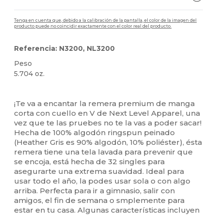
Tenga en cuenta que, debido a la calibración de la pantalla, el color de la imagen del
producto puede no coincidir exactamente con el color real del producto.
Referencia: N3200, NL3200
Peso
5.704 oz.
Etiqueta extraíble
Personalizable
Alto stock
¡Te va a encantar la remera premium de manga
corta con cuello en V de Next Level Apparel, una
vez que te las pruebes no te la vas a poder sacar!
Hecha de 100% algodón ringspun peinado
(Heather Gris es 90% algodón, 10% poliéster), ésta
remera tiene una tela lavada para prevenir que
se encoja, está hecha de 32 singles para
asegurarte una extrema suavidad. Ideal para
usar todo el año, la podes usar sola o con algo
arriba. Perfecta para ir a gimnasio, salir con
amigos, el fin de semana o smplemente para
estar en tu casa. Algunas características incluyen