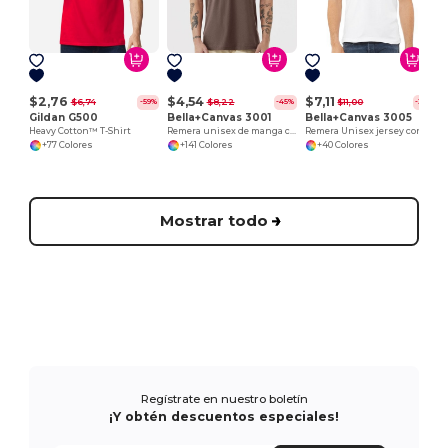
$2,76
$4,54
$7,11
$6,74
$8,22
$11,00
-59%
-45%
-35%
Gildan G500
Bella+Canvas 3001
Bella+Canvas 3005
Heavy Cotton™ T-Shirt
Remera unisex de manga corta Jersey
Remera Unisex jersey con cuello en V de manga corta
+77 Colores
+141 Colores
+40 Colores
Mostrar todo
Regístrate en nuestro boletín
¡Y obtén descuentos especiales!