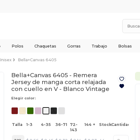
o
Polos
Chaquetas
Gorras
Trabajo
Bolsas
Unisex
Bella+Canvas 6405
Bella+Canvas 6405 - Remera
Jersey de manga corta relajada
con cuello en V -
Blanco Vintage
Elegir color:
Talla
1-3
4-35
36-71
72-
144 +
Stock
Cantidad
143