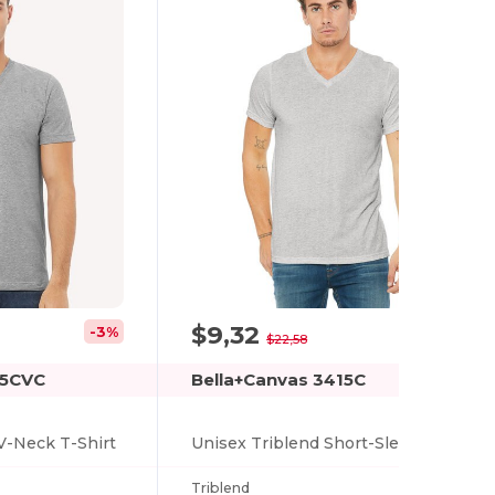
$9,32
-3%
-59%
$22,58
05CVC
Bella+Canvas 3415C
V-Neck T-Shirt
Unisex Triblend Short-Sleeve V-Neck T-Shirt
Triblend