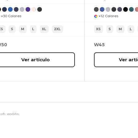
+30 Colores
+12 Colores
XS
S
M
L
XL
2XL
XS
S
M
L
50
W45
Ver artículo
Ver artí
uds. vendidas