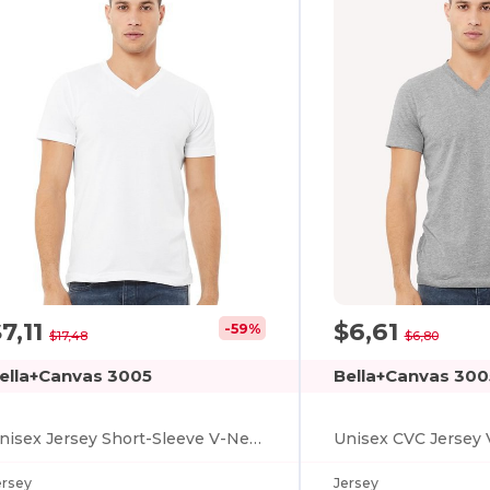
7,11
$6,61
-59%
$17,48
$6,80
ella+Canvas 3005
Bella+Canvas 30
Unisex Jersey Short-Sleeve V-Neck T-Shirt
Unisex CVC Jersey 
ersey
Jersey