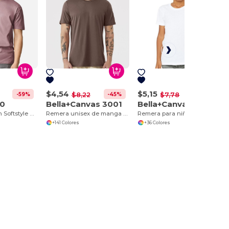
$4,54
$5,15
-59%
-45%
-34%
$8,22
$7,78
40
Bella+Canvas 3001
Bella+Canvas 3001Y
Camiseta Gildan Softstyle de Algodón Suave
Remera unisex de manga corta Jersey
Remera para niños manga corta de cuello redondo Jersey
+141 Colores
+36 Colores