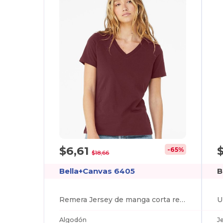
$6,61
$
-65%
$18,66
Bella+Canvas 6405
B
Remera Jersey de manga corta relajada con cuello en V
Algodón
J