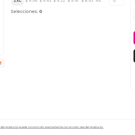
2XL
$
9.56
$
9.45
$
9.32
$
9.14
$
8.93
44
Selecciones:
0
en del producto puede no coincidir exactamente con el color real del producto.