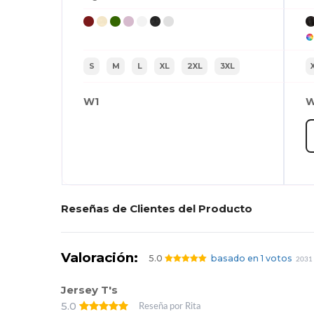
S
M
L
XL
2XL
3XL
W1
W
Reseñas de Clientes del Producto
Valoración:
5.0
basado en 1 votos
2031 
Jersey T's
5.0
Reseña por Rita