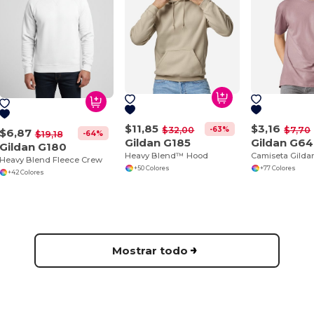
$11,85
$3,16
-63%
$32,00
$7,70
$6,87
-64%
$19,18
Gildan G185
Gildan G6
Gildan G180
Heavy Blend™ Hood
Heavy Blend Fleece Crew
+50 Colores
+77 Colores
+42 Colores
Mostrar todo