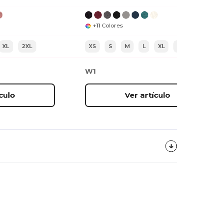
+11 Colores
XL
2XL
XS
S
M
L
XL
2XL
W1
culo
Ver artículo