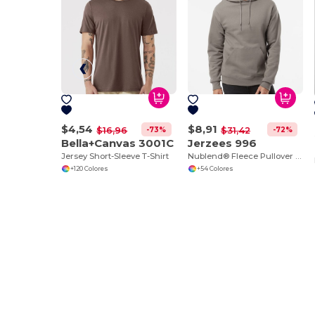
$4,54
$8,91
-73%
-72%
$16,96
$31,42
Bella+Canvas 3001C
Jerzees 996
Jersey Short-Sleeve T-Shirt
Nublend® Fleece Pullover Hood
+120 Colores
+54 Colores