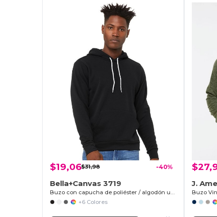
$19,06
$27,
$31,98
-40%
Bella+Canvas 3719
J. Ame
Buzo con capucha de poliéster / algodón unisex
+6 Colores