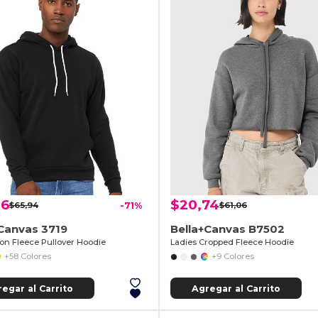
06
$20,74
$65,94
-71%
$61,06
Canvas 3719
Bella+Canvas B7502
ton Fleece Pullover Hoodie
Ladies Cropped Fleece Hoodie
+58 Colores
+9 Colores
egar al Carrito
Agregar al Carrito