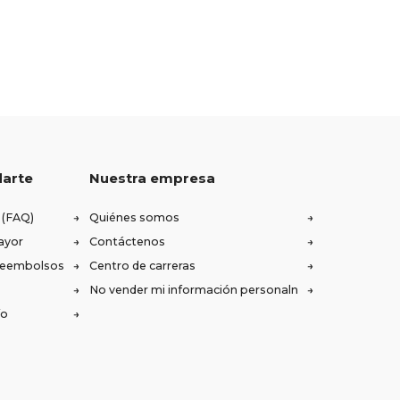
darte
Nuestra empresa
 (FAQ)
Quiénes somos
ayor
Contáctenos
 reembolsos
Centro de carreras
No vender mi información personaln
ío