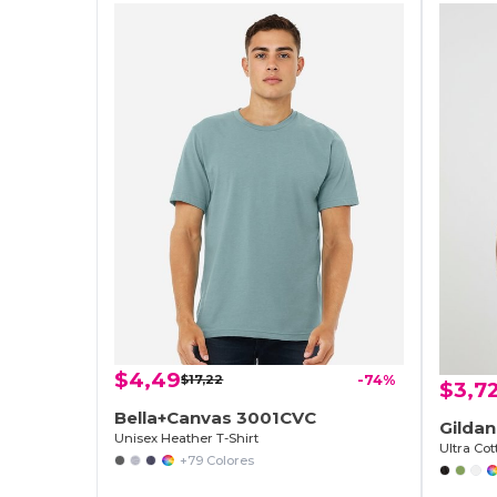
$4,49
$17,22
-74%
$3,7
Bella+Canvas 3001CVC
Gilda
Unisex Heather T-Shirt
Ultra Cot
+79 Colores