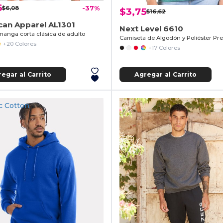
6
$6,08
-37%
$3,75
$16,62
can Apparel AL1301
Next Level 6610
anga corta clásica de adulto
Camiseta de Algodón y Poliéster P
+20 Colores
+17 Colores
egar al Carrito
Agregar al Carrito
c Cotton