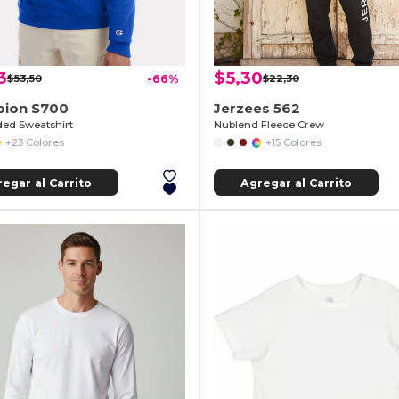
3
$5,30
$53,50
-66%
$22,30
ion S700
Jerzees 562
ed Sweatshirt
Nublend Fleece Crew
+23 Colores
+15 Colores
egar al Carrito
Agregar al Carrito