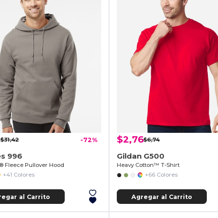
1
$2,76
$31,42
-72%
$6,74
es 996
Gildan G500
 Fleece Pullover Hood
Heavy Cotton™ T-Shirt
+41 Colores
+66 Colores
egar al Carrito
Agregar al Carrito