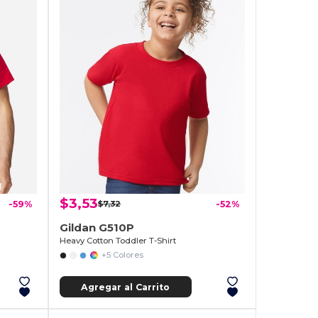
$3,53
-59%
$7,32
-52%
Gildan G510P
Heavy Cotton Toddler T-Shirt
+5 Colores
Agregar al Carrito