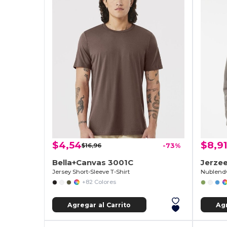
$4,54
$8,9
$16,96
-73%
Bella+Canvas 3001C
Jerze
Jersey Short-Sleeve T-Shirt
Nublend®
+82 Colores
Agregar al Carrito
Agr