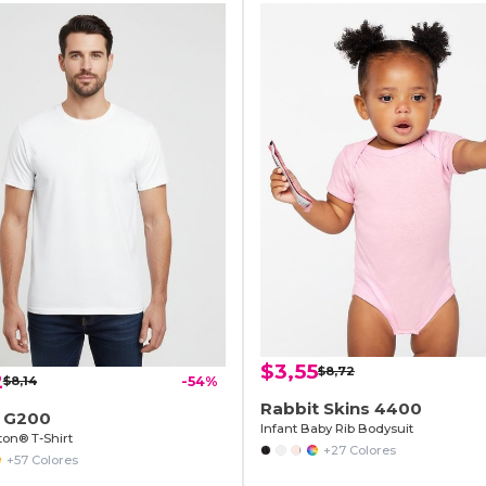
$3,55
$8,72
2
$8,14
-54%
Rabbit Skins 4400
n G200
Infant Baby Rib Bodysuit
ton® T-Shirt
+27 Colores
+57 Colores