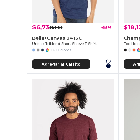
$6,73
$18,1
$20,80
-68%
Bella+Canvas 3413C
Champ
Unisex Triblend Short-Sleeve T-Shirt
Eco Hood
+63 Colores
Agregar al Carrito
Agr