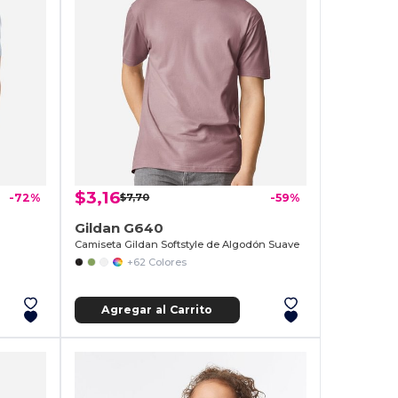
$3,16
-72%
$7,70
-59%
Gildan G640
Camiseta Gildan Softstyle de Algodón Suave
+62 Colores
Agregar al Carrito