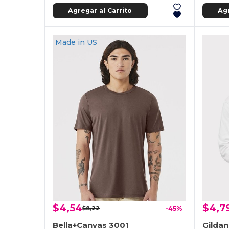
Agregar al Carrito
Agr
Made in
US
$4,54
$4,7
$8,22
-45%
Bella+Canvas 3001
Gilda