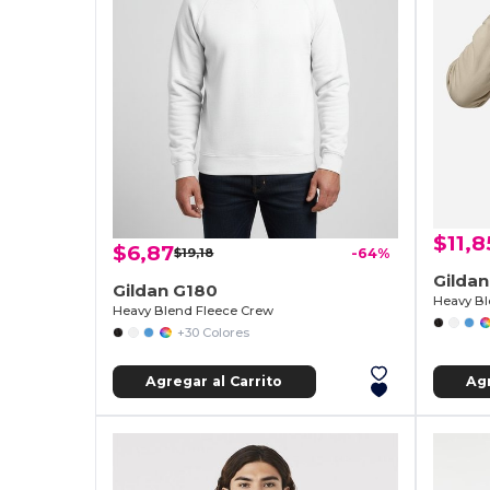
$11,8
$6,87
$19,18
-64%
Gildan
Gildan G180
Heavy B
Heavy Blend Fleece Crew
+30 Colores
Agregar al Carrito
Agr