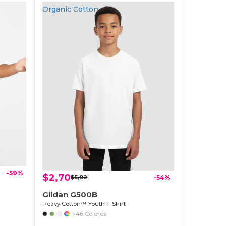
Organic Cotton
-59%
$2,70
$5,92
-54%
Gildan G500B
Heavy Cotton™ Youth T-Shirt
+46 Colores