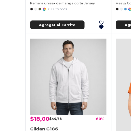
Remera unisex de manga corta Jersey
Heavy Co
+90 Colores
Agregar al Carrito
Agr
$18,00
$44,78
-60%
Gildan G186