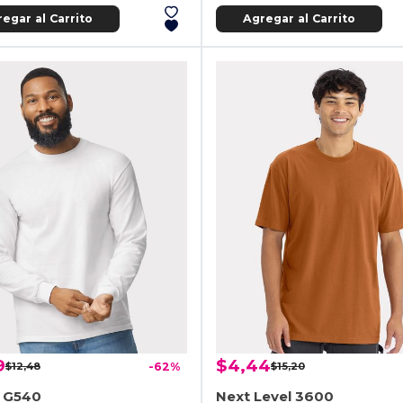
egar al Carrito
Agregar al Carrito
9
$4,44
$12,48
-62%
$15,20
n G540
Next Level 3600