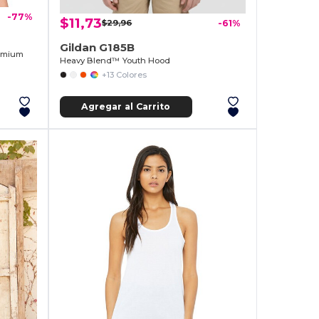
-77%
$11,73
$29,96
-61%
Gildan G185B
remium
Heavy Blend™ Youth Hood
+13 Colores
Agregar al Carrito