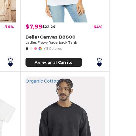
$7,99
-76%
$22,24
-64%
Bella+Canvas B8800
Ladies Flowy Racerback Tank
+11 Colores
Agregar al Carrito
Organic Cotton