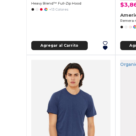
Heavy Blend™ Full-Zip Hood
$3,8
+13 Colores
Ameri
Remera m
Agregar al Carrito
Agr
Organi