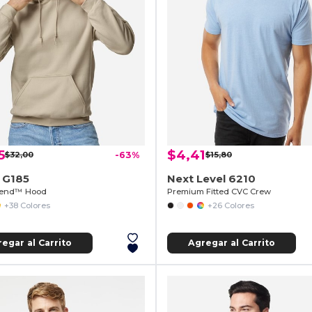
5
$4,41
$32,00
-63%
$15,80
 G185
Next Level 6210
lend™ Hood
Premium Fitted CVC Crew
+38 Colores
+26 Colores
egar al Carrito
Agregar al Carrito